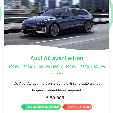
Audi
A6 avant e-tron
100kWh (503pk)
,
100kWh (428pk)
,
100kWh (367pk)
,
83kWh
(286pk)
De Audi A6 avant e-tron is een elektrische auto uit het
hogere middenklasse segment
€
59.905
,-
116 km meer actieradius
€ 17.275 duurder