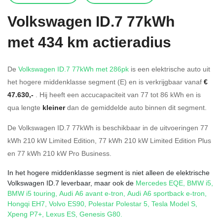
Volkswagen
ID.7 77kWh
met 434 km actieradius
De
Volkswagen ID.7 77kWh met 286pk
is een elektrische auto uit
het hogere middenklasse segment (E) en is verkrijgbaar vanaf
€
47.630,-
. Hij heeft een accucapaciteit van 77
tot 86
kWh en is
qua lengte
kleiner
dan de gemiddelde auto binnen dit segment.
De Volkswagen ID.7 77kWh is beschikbaar in de
uitvoeringen
77
kWh 210 kW Limited Edition
,
77 kWh 210 kW Limited Edition Plus
en
77 kWh 210 kW Pro Business
.
In het hogere middenklasse segment is niet alleen de elektrische
Volkswagen ID.7 leverbaar, maar ook de
Mercedes EQE
,
BMW i5
,
BMW i5 touring
,
Audi A6 avant e-tron
,
Audi A6 sportback e-tron
,
Hongqi EH7
,
Volvo ES90
,
Polestar Polestar 5
,
Tesla Model S
,
Xpeng P7+
,
Lexus ES
,
Genesis G80
.