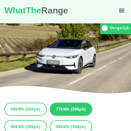
WhatThe
Range
Vergelijk
59kWh
(204pk)
77kWh
(286pk)
86kWh
(286pk)
86kWh
(340pk)