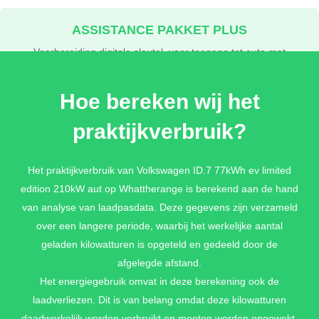
ASSISTANCE PAKKET PLUS
Voorbereiding digitale sleutel, voor toegang tot auto met
smartphone + 360 graden camera (Area View) +
Parkeerassistent 'Park Assist Pro' incl. parkeerhulp +
Hoe bereken wij het
Geheugenfunctie voor parkeerassistent + Rijassistent 'Travel
Assist', rijstrookbehoudassistent 'Lane Assist' en 'Emergency
praktijkverbruik?
Assist'
€ 1.790,-
Het praktijkverbruik van Volkswagen ID.7 77kWh ev limited
edition 210kW aut op Whattherange is berekend aan de hand
van analyse van laadpasdata. Deze gegevens zijn verzameld
over een langere periode, waarbij het werkelijke aantal
geladen kilowatturen is opgeteld en gedeeld door de
afgelegde afstand.
Het energiegebruik omvat in deze berekening ook de
laadverliezen. Dit is van belang omdat deze kilowatturen
daadwerkelijk worden verbruikt en moeten worden opgewekt.