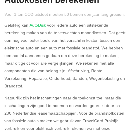
Autokosten berekenen
Voor 1 ton CO2-uitstoot moeten 50 bomen een jaar lang groeien.
Gelukkig kan
AutoDisk
voor iedere auto een uitstekende
berekening maken van de te verwachten maandkosten. Dat geeft
een nog veel beter beeld van het verschil in kosten tussen een
Rijdt u meer dan 500
Ja
Nee
elektrische auto en een auto met fossiele brandstof. We hebben
kilometer privé?
een aantal aannames gedaan om deze berekening te maken,
maar dit geldt voor alle vergelijkingen. We rekenen met alle
Belastingspercentage
componenten die van belang zijn: Afschrijving, Rente,
37,07% (Belastbaar tot €
Verzekering, Reparatie, Onderhoud, Banden, Wegenbelasting en
69.398,-)
Brandstof.
49,50% (Belastbaar van €
Natuurlijk zijn het inschattingen naar de toekomst toe, maar die
69.399,- )
inschattingen zijn goed te noemen en worden gebruikt door ca.
200 Nederlandse leasemaatschappijen. Voor de brandstofkosten
Eigen bijdrage
van fossiele auto's maken we gebruik van TravelCard Praktijk
verbruik en voor elektrisch verbruik rekenen we met onze