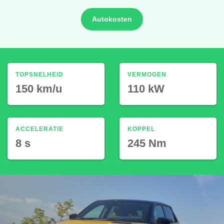
Autokosten
TOPSNELHEID
VERMOGEN
150 km/u
110 kW
ACCELERATIE
KOPPEL
8 s
245 Nm