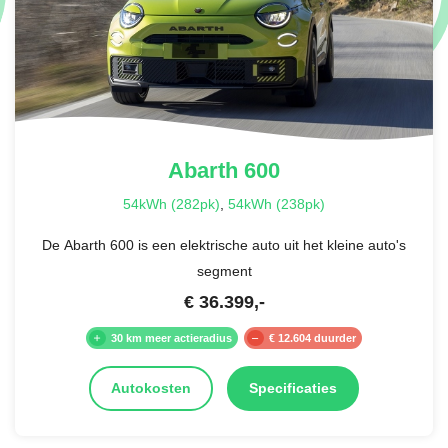
Abarth
600
54kWh (282pk)
,
54kWh (238pk)
De Abarth 600 is een elektrische auto uit het kleine auto's
segment
€
36.399
,-
30 km meer actieradius
€ 12.604 duurder
Autokosten
Specificaties