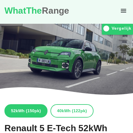
WhatThe
Range
Vergelijk
52kWh
(150pk)
40kWh
(122pk)
Renault
5 E-Tech 52kWh