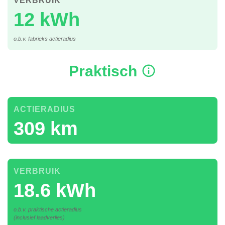
VERBRUIK
12 kWh
o.b.v. fabrieks actieradius
Praktisch
ACTIERADIUS
309 km
VERBRUIK
18.6 kWh
o.b.v. praktische actieradius
(inclusief laadverlies)