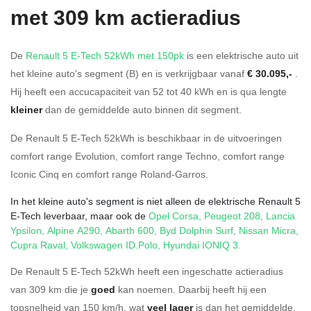
met 309 km actieradius
De
Renault 5 E-Tech 52kWh met 150pk
is een elektrische auto uit
het kleine auto's segment (B) en is verkrijgbaar vanaf
€ 30.095,-
.
Hij heeft een accucapaciteit van 52
tot 40
kWh en is qua lengte
kleiner
dan de gemiddelde auto binnen dit segment.
De Renault 5 E-Tech 52kWh is beschikbaar in de
uitvoeringen
comfort range Evolution
,
comfort range Techno
,
comfort range
Iconic Cinq
en
comfort range Roland-Garros
.
In het kleine auto's segment is niet alleen de elektrische Renault 5
E-Tech leverbaar, maar ook de
Opel Corsa
,
Peugeot 208
,
Lancia
Ypsilon
,
Alpine A290
,
Abarth 600
,
Byd Dolphin Surf
,
Nissan Micra
,
Cupra Raval
,
Volkswagen ID.Polo
,
Hyundai IONIQ 3
.
De Renault 5 E-Tech 52kWh heeft een ingeschatte actieradius
van 309 km die je
goed
kan noemen. Daarbij heeft hij een
topsnelheid van 150 km/h, wat
veel lager
is dan het gemiddelde.