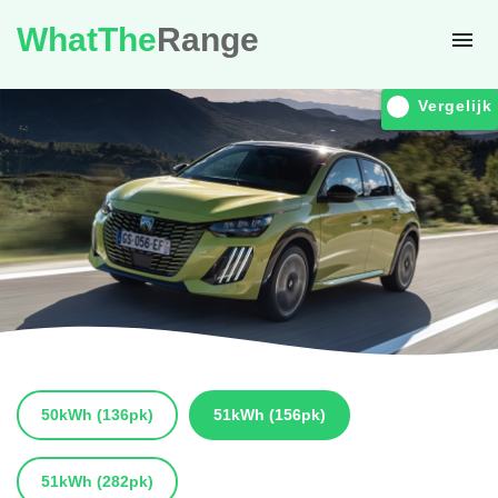
WhatThe
Range
Vergelijk
50kWh
(136pk)
51kWh
(156pk)
51kWh
(282pk)