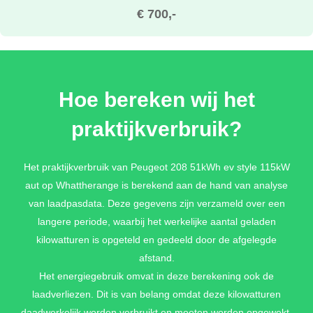
€ 700,-
METALLIC LAK
Hoe bereken wij het
€ 0,-
praktijkverbruik?
JAUNE AGUEDA METALLIC
Het praktijkverbruik van Peugeot 208 51kWh ev style 115kW
aut op Whattherange is berekend aan de hand van analyse
€ 0,-
van laadpasdata. Deze gegevens zijn verzameld over een
langere periode, waarbij het werkelijke aantal geladen
kilowatturen is opgeteld en gedeeld door de afgelegde
afstand.
Het energiegebruik omvat in deze berekening ook de
laadverliezen. Dit is van belang omdat deze kilowatturen
daadwerkelijk worden verbruikt en moeten worden opgewekt.