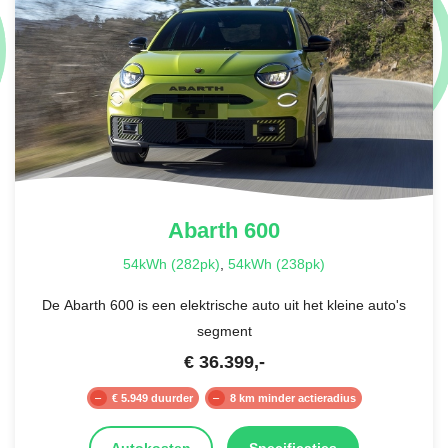
Abarth
600
54kWh (282pk)
,
54kWh (238pk)
De Abarth 600 is een elektrische auto uit het kleine auto's
segment
€
36.399
,-
€ 5.949 duurder
8 km minder actieradius