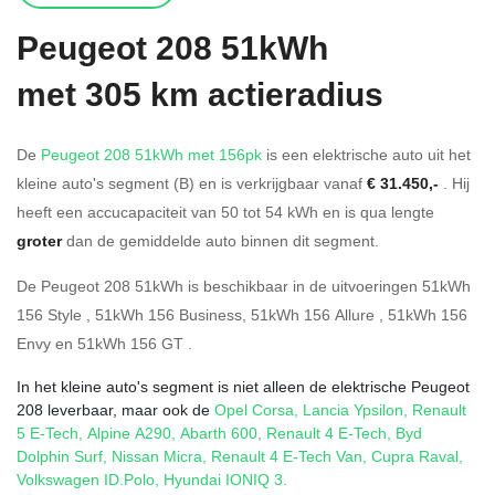
Peugeot
208 51kWh
met 305 km actieradius
De
Peugeot 208 51kWh met 156pk
is een elektrische auto uit het
kleine auto's segment (B) en is verkrijgbaar vanaf
€ 31.450,-
. Hij
heeft een accucapaciteit van 50
tot 54
kWh en is qua lengte
groter
dan de gemiddelde auto binnen dit segment.
De Peugeot 208 51kWh is beschikbaar in de
uitvoeringen
51kWh
156 Style
,
51kWh 156 Business
,
51kWh 156 Allure
,
51kWh 156
Envy
en
51kWh 156 GT
.
In het kleine auto's segment is niet alleen de elektrische Peugeot
208 leverbaar, maar ook de
Opel Corsa
,
Lancia Ypsilon
,
Renault
5 E-Tech
,
Alpine A290
,
Abarth 600
,
Renault 4 E-Tech
,
Byd
Dolphin Surf
,
Nissan Micra
,
Renault 4 E-Tech Van
,
Cupra Raval
,
Volkswagen ID.Polo
,
Hyundai IONIQ 3
.