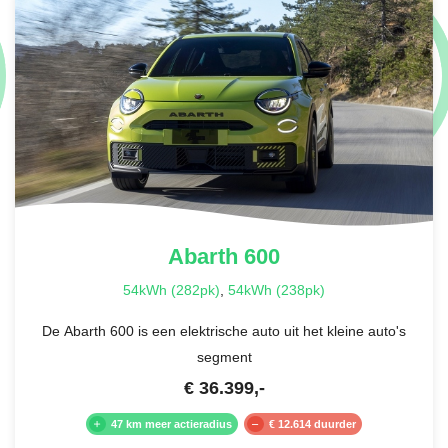
Abarth
600
54kWh (282pk)
,
54kWh (238pk)
De Abarth 600 is een elektrische auto uit het kleine auto's
segment
€
36.399
,-
47 km meer actieradius
€ 12.614 duurder