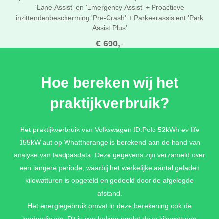
'Lane Assist' en 'Emergency Assist' + Proactieve
inzittendenbescherming 'Pre-Crash' + Parkeerassistent 'Park
Assist Plus'
€ 690,-
Hoe bereken wij het
TECH PAKKET
praktijkverbruik?
Sleutelloos vergrendel- en startsysteem 'Keyless Access' +
Diefstalalarm + Portiergrepen verlicht
€ 590,-
Het praktijkverbruik van Volkswagen ID.Polo 52kWh ev life
155kW aut op Whattherange is berekend aan de hand van
analyse van laadpasdata. Deze gegevens zijn verzameld over
een langere periode, waarbij het werkelijke aantal geladen
kilowatturen is opgeteld en gedeeld door de afgelegde
afstand.
Het energiegebruik omvat in deze berekening ook de
laadverliezen. Dit is van belang omdat deze kilowatturen