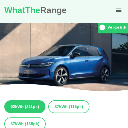
WhatThe
Range
Vergelijk
52kWh
(211pk)
37kWh
(116pk)
37kWh
(135pk)