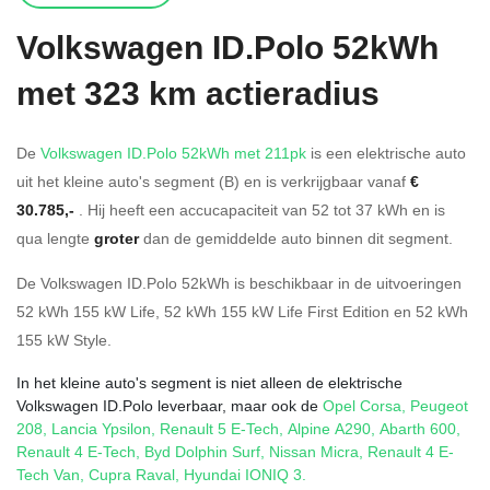
Volkswagen
ID.Polo 52kWh
met 323 km actieradius
De
Volkswagen ID.Polo 52kWh met 211pk
is een elektrische auto
uit het kleine auto's segment (B) en is verkrijgbaar vanaf
€
30.785,-
. Hij heeft een accucapaciteit van 52
tot 37
kWh en is
qua lengte
groter
dan de gemiddelde auto binnen dit segment.
De Volkswagen ID.Polo 52kWh is beschikbaar in de
uitvoeringen
52 kWh 155 kW Life
,
52 kWh 155 kW Life First Edition
en
52 kWh
155 kW Style
.
In het kleine auto's segment is niet alleen de elektrische
Volkswagen ID.Polo leverbaar, maar ook de
Opel Corsa
,
Peugeot
208
,
Lancia Ypsilon
,
Renault 5 E-Tech
,
Alpine A290
,
Abarth 600
,
Renault 4 E-Tech
,
Byd Dolphin Surf
,
Nissan Micra
,
Renault 4 E-
Tech Van
,
Cupra Raval
,
Hyundai IONIQ 3
.