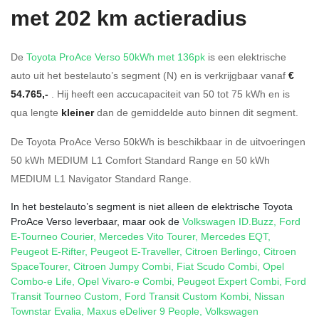
met 202 km actieradius
De
Toyota ProAce Verso 50kWh met 136pk
is een elektrische
auto uit het bestelauto’s segment (N) en is verkrijgbaar vanaf
€
54.765,-
. Hij heeft een accucapaciteit van 50
tot 75
kWh en is
qua lengte
kleiner
dan de gemiddelde auto binnen dit segment.
De Toyota ProAce Verso 50kWh is beschikbaar in de
uitvoeringen
50 kWh MEDIUM L1 Comfort Standard Range
en
50 kWh
MEDIUM L1 Navigator Standard Range
.
In het bestelauto’s segment is niet alleen de elektrische Toyota
ProAce Verso leverbaar, maar ook de
Volkswagen ID.Buzz
,
Ford
E-Tourneo Courier
,
Mercedes Vito Tourer
,
Mercedes EQT
,
Peugeot E-Rifter
,
Peugeot E-Traveller
,
Citroen Berlingo
,
Citroen
SpaceTourer
,
Citroen Jumpy Combi
,
Fiat Scudo Combi
,
Opel
Combo-e Life
,
Opel Vivaro-e Combi
,
Peugeot Expert Combi
,
Ford
Transit Tourneo Custom
,
Ford Transit Custom Kombi
,
Nissan
Townstar Evalia
,
Maxus eDeliver 9 People
,
Volkswagen