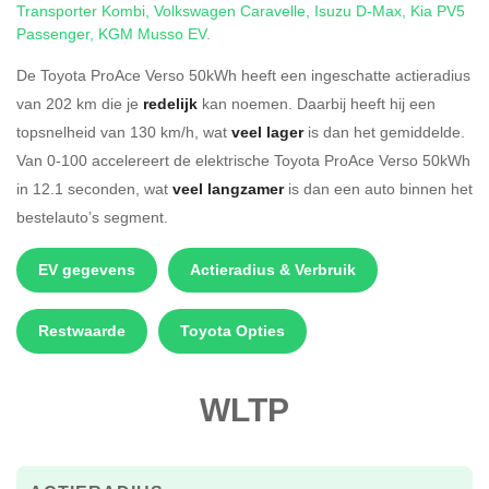
Transporter Kombi
,
Volkswagen Caravelle
,
Isuzu D-Max
,
Kia PV5
Passenger
,
KGM Musso EV
.
De Toyota ProAce Verso 50kWh heeft een ingeschatte actieradius
van 202 km die je
redelijk
kan noemen. Daarbij heeft hij een
topsnelheid van 130 km/h, wat
veel lager
is dan het gemiddelde.
Van 0-100 accelereert de elektrische Toyota ProAce Verso 50kWh
in 12.1 seconden, wat
veel langzamer
is dan een auto binnen het
bestelauto’s segment.
EV gegevens
Actieradius & Verbruik
Restwaarde
Toyota Opties
WLTP