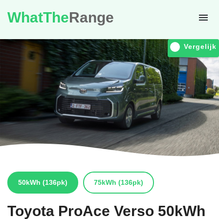
WhatThe
Range
Vergelijk
50kWh
(136pk)
75kWh
(136pk)
Toyota
ProAce Verso 50kWh