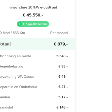
mhev allure 107kW e-dcs6 aut
€
45.550
,-
€ 7 goedkoper p/m
0 Mnd / 833 Km
Per maand
otaal
€ 879,-
fschrijving en Rente
€ 543,-
egenbelasting
€ 93,-
erzekering WA Casco
€ 49,-
eparatie en Onderhoud
€ 27,-
anden
€ 17,-
randstof
€ 148,-