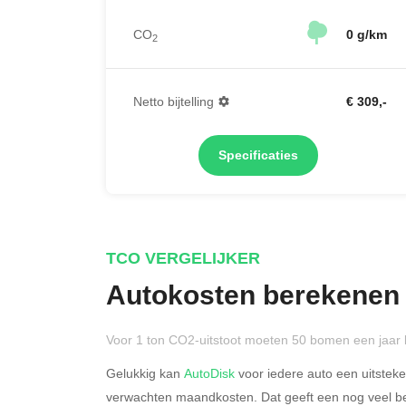
CO
0 g/km
2
Netto bijtelling
€ 309,-
Specificaties
TCO VERGELIJKER
Autokosten berekenen
Voor 1 ton CO2-uitstoot moeten 50 bomen een jaar 
Gelukkig kan
AutoDisk
voor iedere auto een uitstek
verwachten maandkosten. Dat geeft een nog veel bet
Rijdt u meer dan 500