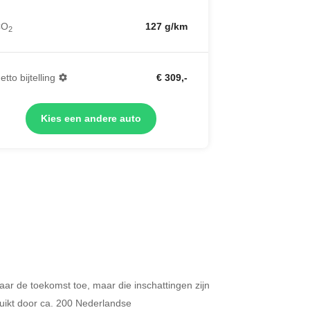
CO
127 g/km
2
etto bijtelling
€ 309,-
Kies een andere auto
 naar de toekomst toe, maar die inschattingen zijn
Merken op basis van segment
ikt door ca. 200 Nederlandse
ijdt u meer dan 500