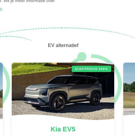
ne. Wil je meer informatie over
er
.
EV alternatief
ELEKTRISCH 100%
Kia
EV5