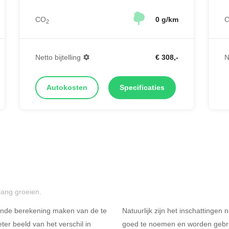
CO
0 g/km
2
Netto bijtelling
€ 308,-
N
Autokosten
Specificaties
lang groeien.
ende berekening maken van de te
Natuurlijk zijn het inschattingen
er beeld van het verschil in
goed te noemen en worden gebru
Rijdt u meer dan 500
R