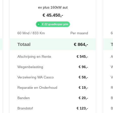
ev plus 160kW aut
€
45.450
,-
€ 22 goedkoper p/m
60 Mnd / 833 Km
Per maand
6
Totaal
€ 864,-
T
Afschrijving en Rente
€ 545,-
A
Wegenbelasting
€ 96,-
W
Verzekering WA Casco
€ 58,-
V
Reparatie en Onderhoud
€ 19,-
R
Banden
€ 20,-
B
Brandstof
€ 123,-
B