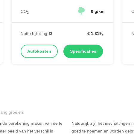
CO
0 g/km
2
Netto bijtelling
€ 1.319,-
N
Autokosten
Specificaties
lang groeien.
ende berekening maken van de te
Natuurlijk zijn het inschattingen
er beeld van het verschil in
goed te noemen en worden gebru
Rijdt u meer dan 500
R