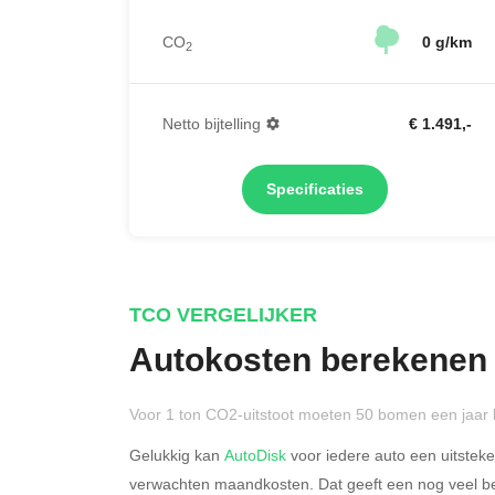
CO
0 g/km
2
Netto bijtelling
€ 1.491,-
Specificaties
TCO VERGELIJKER
Autokosten berekenen
Voor 1 ton CO2-uitstoot moeten 50 bomen een jaar 
Gelukkig kan
AutoDisk
voor iedere auto een uitstek
verwachten maandkosten. Dat geeft een nog veel bet
Rijdt u meer dan 500