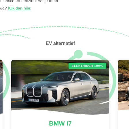
 elektrisch en benzine. Wil je meer
ouwd?
Klik dan hier
.
EV alternatief
ELEKTRISCH 100%
BMW
i7