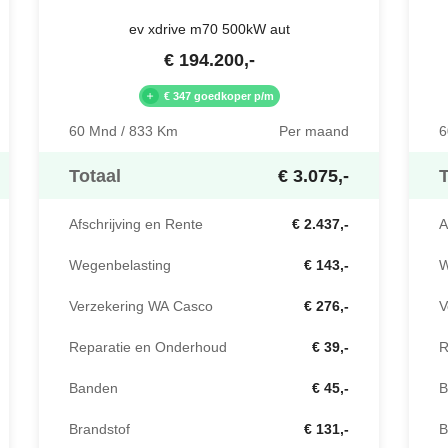
ev xdrive m70 500kW aut
€
194.200
,-
€ 347 goedkoper p/m
60 Mnd / 833 Km
Per maand
6
Totaal
€ 3.075,-
T
Afschrijving en Rente
€ 2.437,-
A
Wegenbelasting
€ 143,-
W
Verzekering WA Casco
€ 276,-
V
Reparatie en Onderhoud
€ 39,-
R
Banden
€ 45,-
B
Brandstof
€ 131,-
B