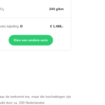
CO
244 g/km
2
etto bijtelling
€ 1.488,-
Kies een andere auto
 naar de toekomst toe, maar die inschattingen zijn
Merken op basis van segment
ikt door ca. 200 Nederlandse
ijdt u meer dan 500