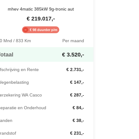
mhev 4matic 385kW 9g-tronic aut
€
219.017
,-
€ 98 duurder p/m
0 Mnd / 833 Km
Per maand
otaal
€ 3.520,-
fschrijving en Rente
€ 2.731,-
egenbelasting
€ 147,-
erzekering WA Casco
€ 287,-
eparatie en Onderhoud
€ 84,-
anden
€ 38,-
randstof
€ 231,-