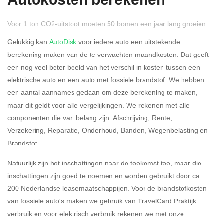
Autokosten berekenen
Voor 1 ton CO2-uitstoot moeten 50 bomen een jaar lang groeien.
Gelukkig kan
AutoDisk
voor iedere auto een uitstekende
berekening maken van de te verwachten maandkosten. Dat geeft
een nog veel beter beeld van het verschil in kosten tussen een
Rijdt u meer dan 500
Ja
Nee
elektrische auto en een auto met fossiele brandstof. We hebben
kilometer privé?
een aantal aannames gedaan om deze berekening te maken,
maar dit geldt voor alle vergelijkingen. We rekenen met alle
Belastingspercentage
componenten die van belang zijn: Afschrijving, Rente,
37,07% (Belastbaar tot €
Verzekering, Reparatie, Onderhoud, Banden, Wegenbelasting en
69.398,-)
Brandstof.
49,50% (Belastbaar van €
Natuurlijk zijn het inschattingen naar de toekomst toe, maar die
69.399,- )
inschattingen zijn goed te noemen en worden gebruikt door ca.
200 Nederlandse leasemaatschappijen. Voor de brandstofkosten
Eigen bijdrage
van fossiele auto's maken we gebruik van TravelCard Praktijk
verbruik en voor elektrisch verbruik rekenen we met onze