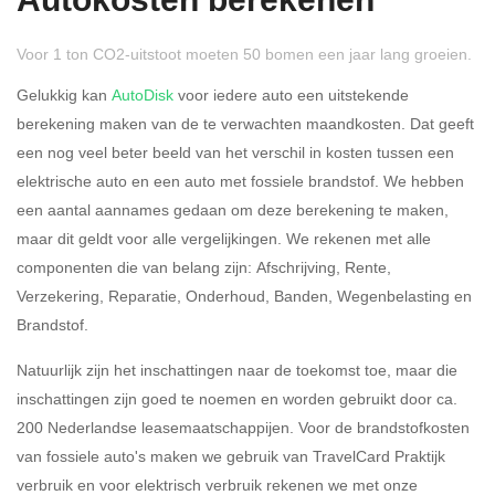
Autokosten berekenen
Voor 1 ton CO2-uitstoot moeten 50 bomen een jaar lang groeien.
Gelukkig kan
AutoDisk
voor iedere auto een uitstekende
berekening maken van de te verwachten maandkosten. Dat geeft
een nog veel beter beeld van het verschil in kosten tussen een
Rijdt u meer dan 500
Ja
Nee
elektrische auto en een auto met fossiele brandstof. We hebben
kilometer privé?
een aantal aannames gedaan om deze berekening te maken,
maar dit geldt voor alle vergelijkingen. We rekenen met alle
Belastingspercentage
componenten die van belang zijn: Afschrijving, Rente,
37,07% (Belastbaar tot €
Verzekering, Reparatie, Onderhoud, Banden, Wegenbelasting en
69.398,-)
Brandstof.
49,50% (Belastbaar van €
Natuurlijk zijn het inschattingen naar de toekomst toe, maar die
69.399,- )
inschattingen zijn goed te noemen en worden gebruikt door ca.
200 Nederlandse leasemaatschappijen. Voor de brandstofkosten
Eigen bijdrage
van fossiele auto's maken we gebruik van TravelCard Praktijk
verbruik en voor elektrisch verbruik rekenen we met onze