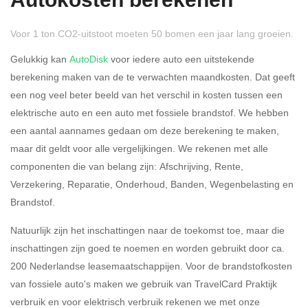
Autokosten berekenen
Voor 1 ton CO2-uitstoot moeten 50 bomen een jaar lang groeien.
Gelukkig kan
AutoDisk
voor iedere auto een uitstekende
berekening maken van de te verwachten maandkosten. Dat geeft
een nog veel beter beeld van het verschil in kosten tussen een
Rijdt u meer dan 500
Ja
Nee
elektrische auto en een auto met fossiele brandstof. We hebben
kilometer privé?
een aantal aannames gedaan om deze berekening te maken,
maar dit geldt voor alle vergelijkingen. We rekenen met alle
Belastingspercentage
componenten die van belang zijn: Afschrijving, Rente,
37,07% (Belastbaar tot €
Verzekering, Reparatie, Onderhoud, Banden, Wegenbelasting en
69.398,-)
Brandstof.
49,50% (Belastbaar van €
Natuurlijk zijn het inschattingen naar de toekomst toe, maar die
69.399,- )
inschattingen zijn goed te noemen en worden gebruikt door ca.
200 Nederlandse leasemaatschappijen. Voor de brandstofkosten
Eigen bijdrage
van fossiele auto's maken we gebruik van TravelCard Praktijk
verbruik en voor elektrisch verbruik rekenen we met onze