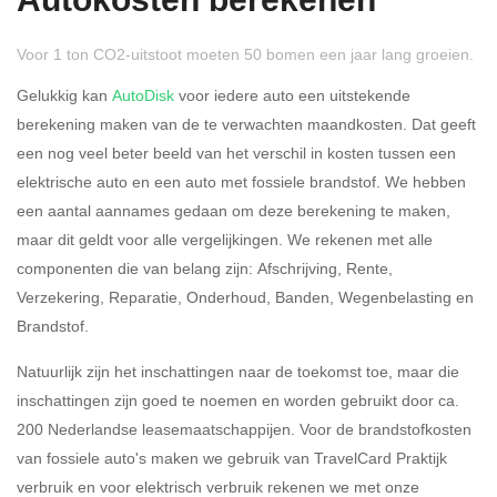
Autokosten berekenen
Voor 1 ton CO2-uitstoot moeten 50 bomen een jaar lang groeien.
Gelukkig kan
AutoDisk
voor iedere auto een uitstekende
berekening maken van de te verwachten maandkosten. Dat geeft
een nog veel beter beeld van het verschil in kosten tussen een
Rijdt u meer dan 500
Ja
Nee
elektrische auto en een auto met fossiele brandstof. We hebben
kilometer privé?
een aantal aannames gedaan om deze berekening te maken,
maar dit geldt voor alle vergelijkingen. We rekenen met alle
Belastingspercentage
componenten die van belang zijn: Afschrijving, Rente,
37,07% (Belastbaar tot €
Verzekering, Reparatie, Onderhoud, Banden, Wegenbelasting en
69.398,-)
Brandstof.
49,50% (Belastbaar van €
Natuurlijk zijn het inschattingen naar de toekomst toe, maar die
69.399,- )
inschattingen zijn goed te noemen en worden gebruikt door ca.
200 Nederlandse leasemaatschappijen. Voor de brandstofkosten
Eigen bijdrage
van fossiele auto's maken we gebruik van TravelCard Praktijk
verbruik en voor elektrisch verbruik rekenen we met onze