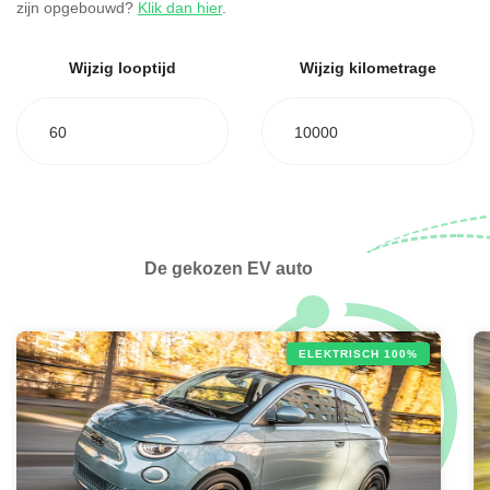
zijn opgebouwd?
Klik dan hier
.
Wijzig looptijd
Wijzig kilometrage
60
10000
De gekozen EV auto
ELEKTRISCH 100%