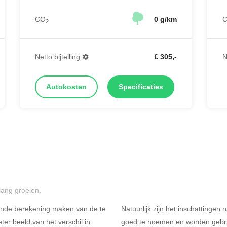
CO
0 g/km
2
Netto bijtelling
€ 305,-
N
Autokosten
Specificaties
lang groeien.
ende berekening maken van de te
Natuurlijk zijn het inschattingen
er beeld van het verschil in
goed te noemen en worden gebru
Rijdt u meer dan 500
R