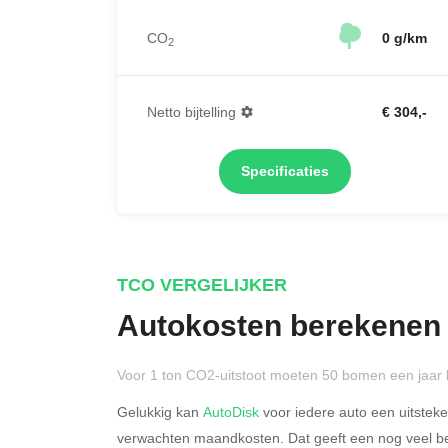
CO
0 g/km
2
Netto bijtelling
€ 304,-
Specificaties
TCO VERGELIJKER
Autokosten berekenen
Voor 1 ton CO2-uitstoot moeten 50 bomen een jaar 
Gelukkig kan
AutoDisk
voor iedere auto een uitstek
verwachten maandkosten. Dat geeft een nog veel bet
Rijdt u meer dan 500