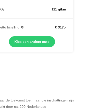
CO
111 g/km
2
etto bijtelling
€ 317,-
Kies een andere auto
 naar de toekomst toe, maar die inschattingen zijn
Merken op basis van segment
ikt door ca. 200 Nederlandse
ijdt u meer dan 500