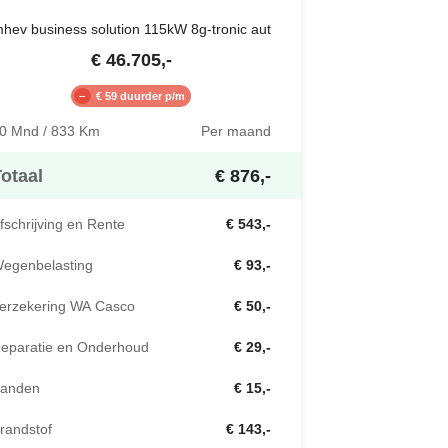
hev business solution 115kW 8g-tronic aut
€
46.705
,-
€ 59 duurder p/m
0 Mnd / 833 Km
Per maand
otaal
€ 876,-
fschrijving en Rente
€ 543,-
egenbelasting
€ 93,-
erzekering WA Casco
€ 50,-
eparatie en Onderhoud
€ 29,-
anden
€ 15,-
randstof
€ 143,-