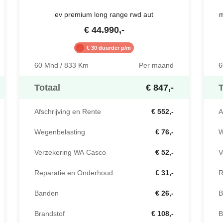
ev premium long range rwd aut
m
€
44.990
,-
€ 30 duurder p/m
60 Mnd / 833 Km
Per maand
6
Totaal
€ 847,-
T
Afschrijving en Rente
€ 552,-
A
Wegenbelasting
€ 76,-
W
Verzekering WA Casco
€ 52,-
V
Reparatie en Onderhoud
€ 31,-
R
Banden
€ 26,-
B
Brandstof
€ 108,-
B