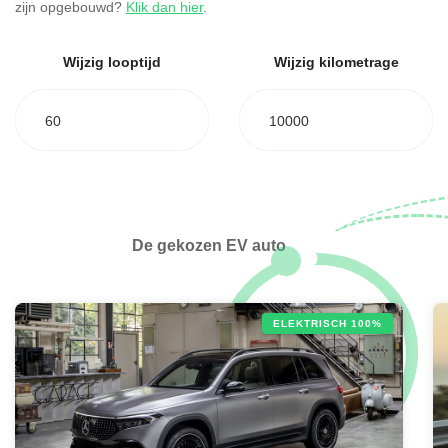
zijn opgebouwd?
Klik dan hier
.
Wijzig looptijd
Wijzig kilometrage
60
10000
De gekozen EV auto
ELEKTRISCH 100%