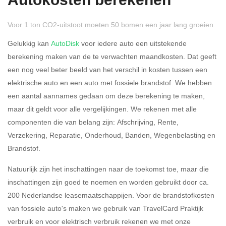
Autokosten berekenen
49,50% (Belastbaar van €
69.399,- )
Voor 1 ton CO2-uitstoot moeten 50 bomen een jaar lang groeien.
Gelukkig kan
AutoDisk
voor iedere auto een uitstekende
Eigen bijdrage
berekening maken van de te verwachten maandkosten. Dat geeft
een nog veel beter beeld van het verschil in kosten tussen een
elektrische auto en een auto met fossiele brandstof. We hebben
een aantal aannames gedaan om deze berekening te maken,
maar dit geldt voor alle vergelijkingen. We rekenen met alle
Sluiten
Bereken
componenten die van belang zijn: Afschrijving, Rente,
Verzekering, Reparatie, Onderhoud, Banden, Wegenbelasting en
Brandstof.
Natuurlijk zijn het inschattingen naar de toekomst toe, maar die
inschattingen zijn goed te noemen en worden gebruikt door ca.
200 Nederlandse leasemaatschappijen. Voor de brandstofkosten
van fossiele auto's maken we gebruik van TravelCard Praktijk
verbruik en voor elektrisch verbruik rekenen we met onze