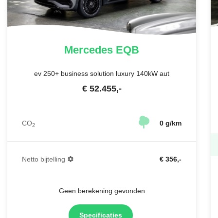
Mercedes
EQB
ev 250+ business solution luxury 140kW aut
€
52.455
,-
CO
0 g/km
2
Netto bijtelling
€ 356,-
Geen berekening gevonden
Specificaties