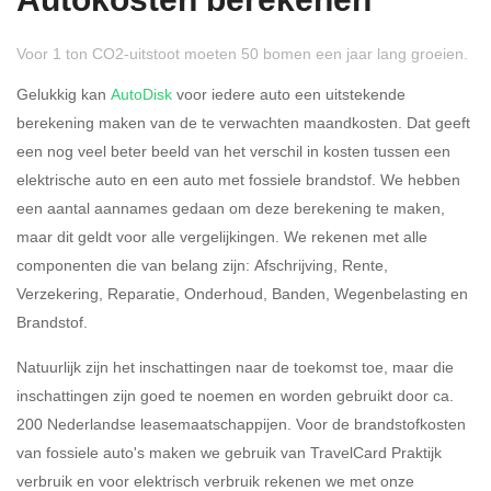
Autokosten berekenen
Voor 1 ton CO2-uitstoot moeten 50 bomen een jaar lang groeien.
Gelukkig kan
AutoDisk
voor iedere auto een uitstekende
berekening maken van de te verwachten maandkosten. Dat geeft
een nog veel beter beeld van het verschil in kosten tussen een
Rijdt u meer dan 500
Ja
Nee
elektrische auto en een auto met fossiele brandstof. We hebben
kilometer privé?
een aantal aannames gedaan om deze berekening te maken,
maar dit geldt voor alle vergelijkingen. We rekenen met alle
Belastingspercentage
componenten die van belang zijn: Afschrijving, Rente,
37,07% (Belastbaar tot €
Verzekering, Reparatie, Onderhoud, Banden, Wegenbelasting en
69.398,-)
Brandstof.
49,50% (Belastbaar van €
Natuurlijk zijn het inschattingen naar de toekomst toe, maar die
69.399,- )
inschattingen zijn goed te noemen en worden gebruikt door ca.
200 Nederlandse leasemaatschappijen. Voor de brandstofkosten
Eigen bijdrage
van fossiele auto's maken we gebruik van TravelCard Praktijk
verbruik en voor elektrisch verbruik rekenen we met onze