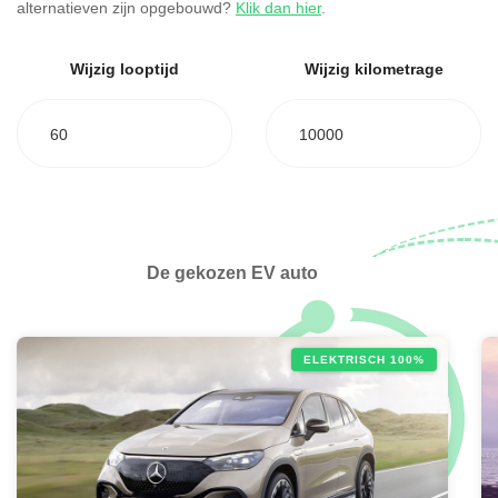
alternatieven zijn opgebouwd?
Klik dan hier
.
Wijzig looptijd
Wijzig kilometrage
60
10000
De gekozen EV auto
ELEKTRISCH 100%