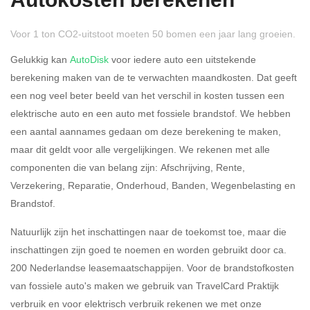
Autokosten berekenen
Voor 1 ton CO2-uitstoot moeten 50 bomen een jaar lang groeien.
Gelukkig kan
AutoDisk
voor iedere auto een uitstekende
berekening maken van de te verwachten maandkosten. Dat geeft
een nog veel beter beeld van het verschil in kosten tussen een
Rijdt u meer dan 500
Ja
Nee
elektrische auto en een auto met fossiele brandstof. We hebben
kilometer privé?
een aantal aannames gedaan om deze berekening te maken,
maar dit geldt voor alle vergelijkingen. We rekenen met alle
Belastingspercentage
componenten die van belang zijn: Afschrijving, Rente,
37,07% (Belastbaar tot €
Verzekering, Reparatie, Onderhoud, Banden, Wegenbelasting en
69.398,-)
Brandstof.
49,50% (Belastbaar van €
Natuurlijk zijn het inschattingen naar de toekomst toe, maar die
69.399,- )
inschattingen zijn goed te noemen en worden gebruikt door ca.
200 Nederlandse leasemaatschappijen. Voor de brandstofkosten
Eigen bijdrage
van fossiele auto's maken we gebruik van TravelCard Praktijk
verbruik en voor elektrisch verbruik rekenen we met onze