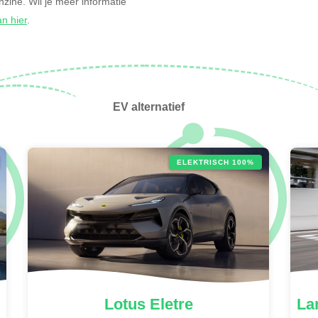
enzine. Wil je meer informatie
an hier
.
EV alternatief
ELEKTRISCH 100%
Lotus
Eletre
La