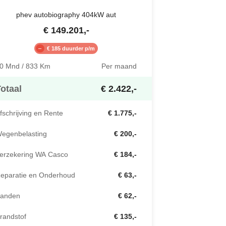
phev autobiography 404kW aut
€
149.201
,-
€ 185 duurder p/m
0 Mnd / 833 Km
Per maand
otaal
€ 2.422,-
fschrijving en Rente
€ 1.775,-
egenbelasting
€ 200,-
erzekering WA Casco
€ 184,-
eparatie en Onderhoud
€ 63,-
anden
€ 62,-
randstof
€ 135,-