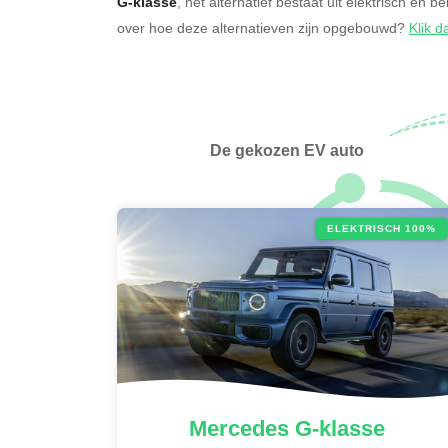
G-klasse
, het alternatief bestaat uit elektrisch en b
over hoe deze alternatieven zijn opgebouwd?
Klik d
De gekozen EV auto
ELEKTRISCH 100%
Mercedes
G-klasse