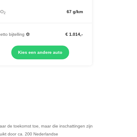
CO
67 g/km
2
etto bijtelling
€ 1.014,-
Kies een andere auto
 naar de toekomst toe, maar die inschattingen zijn
Merken op basis van segment
ikt door ca. 200 Nederlandse
ijdt u meer dan 500