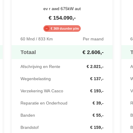
ev r awd 675kW aut
€
154.090
,-
€ 369 duurder p/m
60 Mnd / 833 Km
Per maand
6
Totaal
€ 2.606,-
T
Afschrijving en Rente
€ 2.021,-
A
Wegenbelasting
€ 137,-
W
Verzekering WA Casco
€ 193,-
V
Reparatie en Onderhoud
€ 39,-
R
Banden
€ 55,-
B
Brandstof
€ 159,-
B