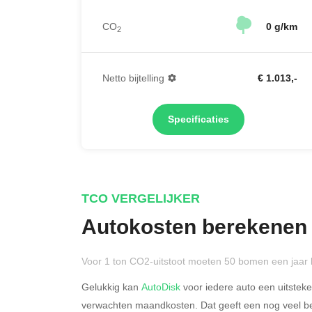
CO
0 g/km
2
Netto bijtelling
€ 1.013,-
Specificaties
TCO VERGELIJKER
Autokosten berekenen
Voor 1 ton CO2-uitstoot moeten 50 bomen een jaar 
Gelukkig kan
AutoDisk
voor iedere auto een uitstek
verwachten maandkosten. Dat geeft een nog veel bet
Rijdt u meer dan 500