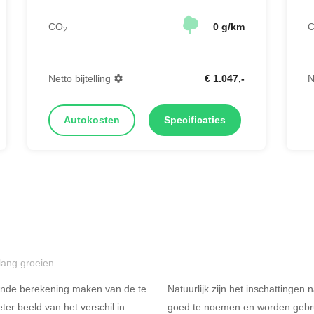
CO
0 g/km
2
Netto bijtelling
€ 1.047,-
N
Autokosten
Specificaties
lang groeien.
ende berekening maken van de te
Natuurlijk zijn het inschattingen
er beeld van het verschil in
goed te noemen en worden gebru
Rijdt u meer dan 500
R