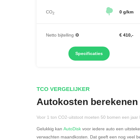
CO
0 g/km
2
Netto bijtelling
€ 410,-
Specificaties
TCO VERGELIJKER
Autokosten berekenen
Voor 1 ton CO2-uitstoot moeten 50 bomen een jaar 
Gelukkig kan
AutoDisk
voor iedere auto een uitstek
verwachten maandkosten. Dat geeft een nog veel bet
Rijdt u meer dan 500