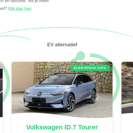
isch en benzine. Wil je meer
ouwd?
Klik dan hier
.
EV alternatief
ELEKTRISCH 100%
Volkswagen
ID.7 Tourer