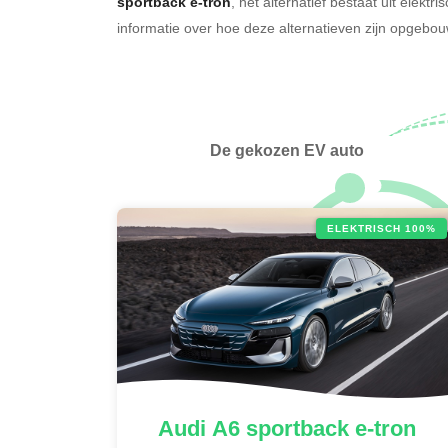
sportback e-tron
, het alternatief bestaat uit elektr
informatie over hoe deze alternatieven zijn opgeb
De gekozen EV auto
ELEKTRISCH 100%
Audi
A6 sportback e-tron