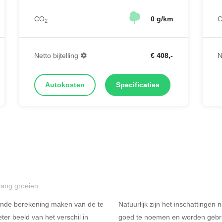
CO
0 g/km
2
Netto bijtelling
€ 408,-
N
Autokosten
Specificaties
lang groeien.
ende berekening maken van de te
Natuurlijk zijn het inschattingen
er beeld van het verschil in
goed te noemen en worden gebru
Rijdt u meer dan 500
R