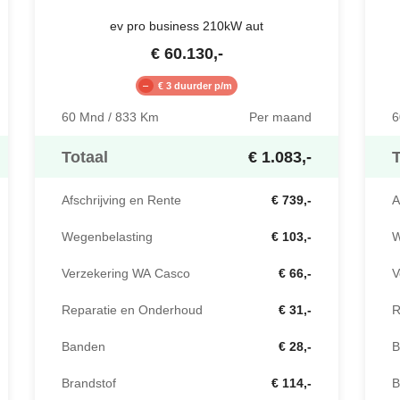
ev pro business 210kW aut
€
60.130
,-
€ 3 duurder p/m
60 Mnd / 833 Km
Per maand
6
Totaal
€ 1.083,-
T
Afschrijving en Rente
€ 739,-
A
Wegenbelasting
€ 103,-
W
Verzekering WA Casco
€ 66,-
V
Reparatie en Onderhoud
€ 31,-
R
Banden
€ 28,-
B
Brandstof
€ 114,-
B