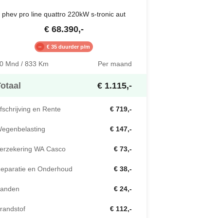
phev pro line quattro 220kW s-tronic aut
€
68.390
,-
€ 35 duurder p/m
0 Mnd / 833 Km
Per maand
otaal
€ 1.115,-
fschrijving en Rente
€ 719,-
egenbelasting
€ 147,-
erzekering WA Casco
€ 73,-
eparatie en Onderhoud
€ 38,-
anden
€ 24,-
randstof
€ 112,-