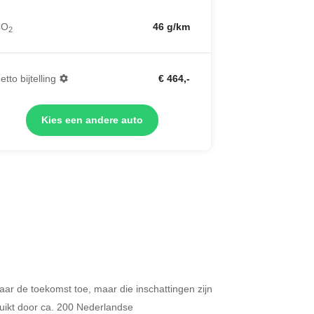
CO
46 g/km
2
etto bijtelling
€ 464,-
Kies een andere auto
 naar de toekomst toe, maar die inschattingen zijn
Merken op basis van segment
ikt door ca. 200 Nederlandse
ijdt u meer dan 500