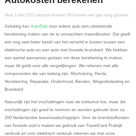
Autokosten berekenen
Voor 1 ton CO2-uitstoot moeten 50 bomen een jaar lang groeien.
Gelukkig kan
AutoDisk
voor iedere auto een uitstekende
berekening maken van de te verwachten maandkosten. Dat geeft
een nog veel beter beeld van het verschil in kosten tussen een
Rijdt u meer dan 500
Ja
Nee
elektrische auto en een auto met fossiele brandstof. We hebben
kilometer privé?
een aantal aannames gedaan om deze berekening te maken,
maar dit geldt voor alle vergelijkingen. We rekenen met alle
Belastingspercentage
componenten die van belang zijn: Afschrijving, Rente,
37,07% (Belastbaar tot €
Verzekering, Reparatie, Onderhoud, Banden, Wegenbelasting en
69.398,-)
Brandstof.
49,50% (Belastbaar van €
Natuurlijk zijn het inschattingen naar de toekomst toe, maar die
69.399,- )
inschattingen zijn goed te noemen en worden gebruikt door ca.
200 Nederlandse leasemaatschappijen. Voor de brandstofkosten
Eigen bijdrage
van fossiele auto's maken we gebruik van TravelCard Praktijk
verbruik en voor elektrisch verbruik rekenen we met onze