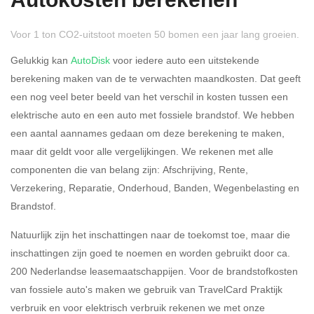
Autokosten berekenen
Voor 1 ton CO2-uitstoot moeten 50 bomen een jaar lang groeien.
Gelukkig kan
AutoDisk
voor iedere auto een uitstekende
berekening maken van de te verwachten maandkosten. Dat geeft
een nog veel beter beeld van het verschil in kosten tussen een
Rijdt u meer dan 500
Ja
Nee
elektrische auto en een auto met fossiele brandstof. We hebben
kilometer privé?
een aantal aannames gedaan om deze berekening te maken,
maar dit geldt voor alle vergelijkingen. We rekenen met alle
Belastingspercentage
componenten die van belang zijn: Afschrijving, Rente,
37,07% (Belastbaar tot €
Verzekering, Reparatie, Onderhoud, Banden, Wegenbelasting en
69.398,-)
Brandstof.
49,50% (Belastbaar van €
Natuurlijk zijn het inschattingen naar de toekomst toe, maar die
69.399,- )
inschattingen zijn goed te noemen en worden gebruikt door ca.
200 Nederlandse leasemaatschappijen. Voor de brandstofkosten
Eigen bijdrage
van fossiele auto's maken we gebruik van TravelCard Praktijk
verbruik en voor elektrisch verbruik rekenen we met onze