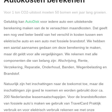
Autokosten berekenen
Voor 1 ton CO2-uitstoot moeten 50 bomen een jaar lang groeien.
Gelukkig kan
AutoDisk
voor iedere auto een uitstekende
berekening maken van de te verwachten maandkosten. Dat geeft
een nog veel beter beeld van het verschil in kosten tussen een
Rijdt u meer dan 500
Ja
Nee
elektrische auto en een auto met fossiele brandstof. We hebben
kilometer privé?
een aantal aannames gedaan om deze berekening te maken,
maar dit geldt voor alle vergelijkingen. We rekenen met alle
Belastingspercentage
componenten die van belang zijn: Afschrijving, Rente,
37,07% (Belastbaar tot €
Verzekering, Reparatie, Onderhoud, Banden, Wegenbelasting en
69.398,-)
Brandstof.
49,50% (Belastbaar van €
Natuurlijk zijn het inschattingen naar de toekomst toe, maar die
69.399,- )
inschattingen zijn goed te noemen en worden gebruikt door ca.
200 Nederlandse leasemaatschappijen. Voor de brandstofkosten
Eigen bijdrage
van fossiele auto's maken we gebruik van TravelCard Praktijk
verbruik en voor elektrisch verbruik rekenen we met onze