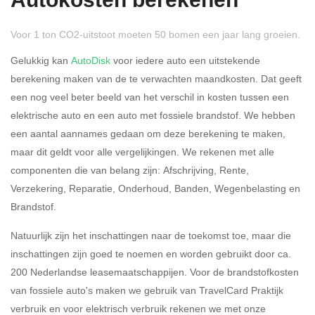
Autokosten berekenen
Voor 1 ton CO2-uitstoot moeten 50 bomen een jaar lang groeien.
Gelukkig kan
AutoDisk
voor iedere auto een uitstekende
berekening maken van de te verwachten maandkosten. Dat geeft
een nog veel beter beeld van het verschil in kosten tussen een
Rijdt u meer dan 500
Ja
Nee
elektrische auto en een auto met fossiele brandstof. We hebben
kilometer privé?
een aantal aannames gedaan om deze berekening te maken,
maar dit geldt voor alle vergelijkingen. We rekenen met alle
Belastingspercentage
componenten die van belang zijn: Afschrijving, Rente,
37,07% (Belastbaar tot €
Verzekering, Reparatie, Onderhoud, Banden, Wegenbelasting en
69.398,-)
Brandstof.
49,50% (Belastbaar van €
Natuurlijk zijn het inschattingen naar de toekomst toe, maar die
69.399,- )
inschattingen zijn goed te noemen en worden gebruikt door ca.
200 Nederlandse leasemaatschappijen. Voor de brandstofkosten
Eigen bijdrage
van fossiele auto's maken we gebruik van TravelCard Praktijk
verbruik en voor elektrisch verbruik rekenen we met onze