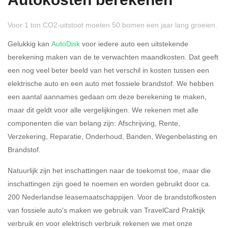
Autokosten berekenen
Voor 1 ton CO2-uitstoot moeten 50 bomen een jaar lang groeien.
Gelukkig kan
AutoDisk
voor iedere auto een uitstekende
berekening maken van de te verwachten maandkosten. Dat geeft
een nog veel beter beeld van het verschil in kosten tussen een
Rijdt u meer dan 500
Ja
Nee
elektrische auto en een auto met fossiele brandstof. We hebben
kilometer privé?
een aantal aannames gedaan om deze berekening te maken,
maar dit geldt voor alle vergelijkingen. We rekenen met alle
Belastingspercentage
componenten die van belang zijn: Afschrijving, Rente,
37,07% (Belastbaar tot €
Verzekering, Reparatie, Onderhoud, Banden, Wegenbelasting en
69.398,-)
Brandstof.
49,50% (Belastbaar van €
Natuurlijk zijn het inschattingen naar de toekomst toe, maar die
69.399,- )
inschattingen zijn goed te noemen en worden gebruikt door ca.
200 Nederlandse leasemaatschappijen. Voor de brandstofkosten
Eigen bijdrage
van fossiele auto's maken we gebruik van TravelCard Praktijk
verbruik en voor elektrisch verbruik rekenen we met onze