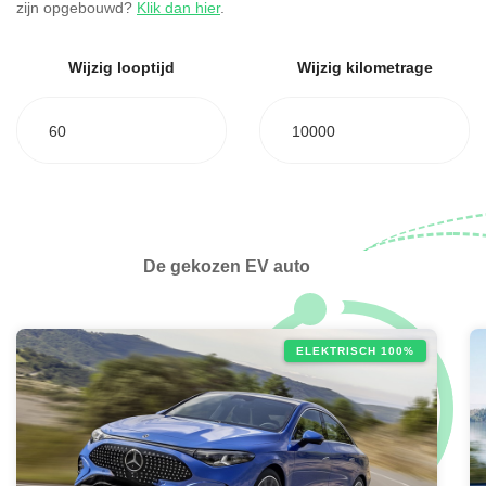
zijn opgebouwd?
Klik dan hier
.
Wijzig looptijd
Wijzig kilometrage
60
10000
De gekozen EV auto
ELEKTRISCH 100%