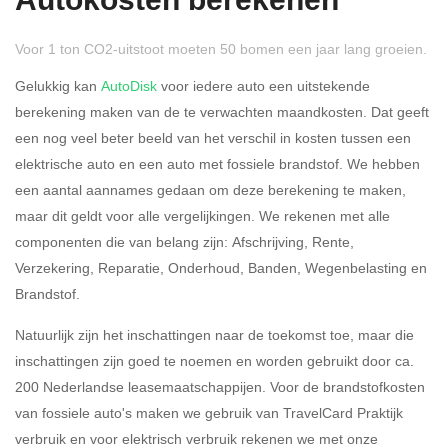
Autokosten berekenen
Voor 1 ton CO2-uitstoot moeten 50 bomen een jaar lang groeien.
Gelukkig kan
AutoDisk
voor iedere auto een uitstekende
berekening maken van de te verwachten maandkosten. Dat geeft
een nog veel beter beeld van het verschil in kosten tussen een
Rijdt u meer dan 500
Ja
Nee
elektrische auto en een auto met fossiele brandstof. We hebben
kilometer privé?
een aantal aannames gedaan om deze berekening te maken,
maar dit geldt voor alle vergelijkingen. We rekenen met alle
Belastingspercentage
componenten die van belang zijn: Afschrijving, Rente,
37,07% (Belastbaar tot €
Verzekering, Reparatie, Onderhoud, Banden, Wegenbelasting en
69.398,-)
Brandstof.
49,50% (Belastbaar van €
Natuurlijk zijn het inschattingen naar de toekomst toe, maar die
69.399,- )
inschattingen zijn goed te noemen en worden gebruikt door ca.
200 Nederlandse leasemaatschappijen. Voor de brandstofkosten
Eigen bijdrage
van fossiele auto's maken we gebruik van TravelCard Praktijk
verbruik en voor elektrisch verbruik rekenen we met onze