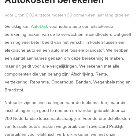
Autokosten berekenen
Voor 1 ton CO2-uitstoot moeten 50 bomen een jaar lang groeien.
Gelukkig kan
AutoDisk
voor iedere auto een uitstekende
berekening maken van de te verwachten maandkosten. Dat geeft
een nog veel beter beeld van het verschil in kosten tussen een
Rijdt u meer dan 500
Ja
Nee
elektrische auto en een auto met fossiele brandstof. We hebben
kilometer privé?
een aantal aannames gedaan om deze berekening te maken,
maar dit geldt voor alle vergelijkingen. We rekenen met alle
Belastingspercentage
componenten die van belang zijn: Afschrijving, Rente,
37,07% (Belastbaar tot €
Verzekering, Reparatie, Onderhoud, Banden, Wegenbelasting en
69.398,-)
Brandstof.
49,50% (Belastbaar van €
Natuurlijk zijn het inschattingen naar de toekomst toe, maar die
69.399,- )
inschattingen zijn goed te noemen en worden gebruikt door ca.
200 Nederlandse leasemaatschappijen. Voor de brandstofkosten
Eigen bijdrage
van fossiele auto's maken we gebruik van TravelCard Praktijk
verbruik en voor elektrisch verbruik rekenen we met onze