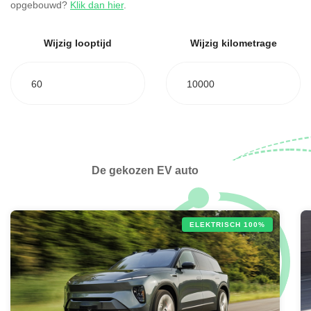
opgebouwd?
Klik dan hier
.
Wijzig looptijd
Wijzig kilometrage
60
10000
De gekozen EV auto
ELEKTRISCH 100%