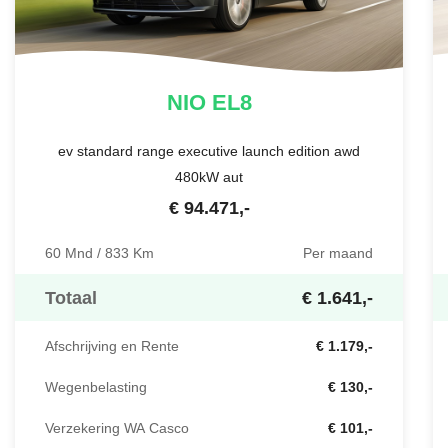
NIO
EL8
ev standard range executive launch edition awd
480kW aut
€
94.471
,-
60 Mnd / 833 Km
Per maand
Totaal
€ 1.641,-
Afschrijving en Rente
€ 1.179,-
Wegenbelasting
€ 130,-
Verzekering WA Casco
€ 101,-