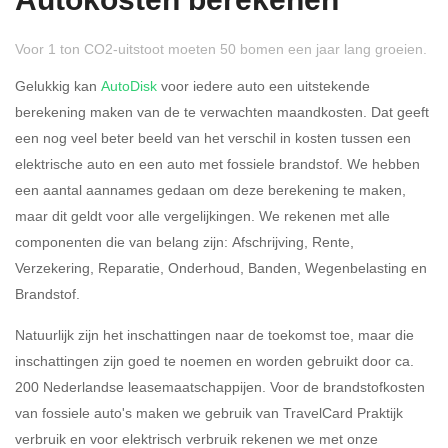
Autokosten berekenen
Voor 1 ton CO2-uitstoot moeten 50 bomen een jaar lang groeien.
Gelukkig kan
AutoDisk
voor iedere auto een uitstekende
berekening maken van de te verwachten maandkosten. Dat geeft
een nog veel beter beeld van het verschil in kosten tussen een
Rijdt u meer dan 500
Ja
Nee
elektrische auto en een auto met fossiele brandstof. We hebben
kilometer privé?
een aantal aannames gedaan om deze berekening te maken,
maar dit geldt voor alle vergelijkingen. We rekenen met alle
Belastingspercentage
componenten die van belang zijn: Afschrijving, Rente,
37,07% (Belastbaar tot €
Verzekering, Reparatie, Onderhoud, Banden, Wegenbelasting en
69.398,-)
Brandstof.
49,50% (Belastbaar van €
Natuurlijk zijn het inschattingen naar de toekomst toe, maar die
69.399,- )
inschattingen zijn goed te noemen en worden gebruikt door ca.
200 Nederlandse leasemaatschappijen. Voor de brandstofkosten
Eigen bijdrage
van fossiele auto's maken we gebruik van TravelCard Praktijk
verbruik en voor elektrisch verbruik rekenen we met onze