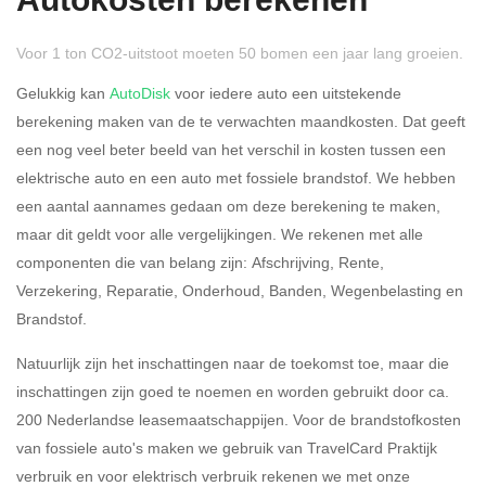
Autokosten berekenen
Voor 1 ton CO2-uitstoot moeten 50 bomen een jaar lang groeien.
Gelukkig kan
AutoDisk
voor iedere auto een uitstekende
berekening maken van de te verwachten maandkosten. Dat geeft
een nog veel beter beeld van het verschil in kosten tussen een
Rijdt u meer dan 500
Ja
Nee
elektrische auto en een auto met fossiele brandstof. We hebben
kilometer privé?
een aantal aannames gedaan om deze berekening te maken,
maar dit geldt voor alle vergelijkingen. We rekenen met alle
Belastingspercentage
componenten die van belang zijn: Afschrijving, Rente,
37,07% (Belastbaar tot €
Verzekering, Reparatie, Onderhoud, Banden, Wegenbelasting en
69.398,-)
Brandstof.
49,50% (Belastbaar van €
Natuurlijk zijn het inschattingen naar de toekomst toe, maar die
69.399,- )
inschattingen zijn goed te noemen en worden gebruikt door ca.
200 Nederlandse leasemaatschappijen. Voor de brandstofkosten
Eigen bijdrage
van fossiele auto's maken we gebruik van TravelCard Praktijk
verbruik en voor elektrisch verbruik rekenen we met onze