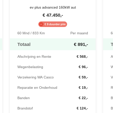
ev plus advanced 160kW aut
€
47.450
,-
€ 9 duurder p/m
60 Mnd / 833 Km
Per maand
6
Totaal
€ 891,-
T
Afschrijving en Rente
€ 568,-
A
Wegenbelasting
€ 96,-
W
Verzekering WA Casco
€ 59,-
V
Reparatie en Onderhoud
€ 19,-
R
Banden
€ 22,-
B
Brandstof
€ 124,-
B