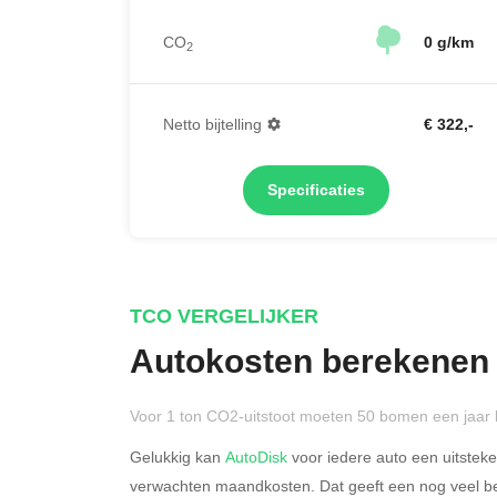
CO
0 g/km
2
Netto bijtelling
€ 322,-
Specificaties
TCO VERGELIJKER
Autokosten berekenen
Voor 1 ton CO2-uitstoot moeten 50 bomen een jaar 
Gelukkig kan
AutoDisk
voor iedere auto een uitstek
verwachten maandkosten. Dat geeft een nog veel bet
Rijdt u meer dan 500