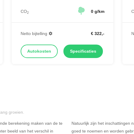
CO
0 g/km
2
Netto bijtelling
€ 322,-
N
Autokosten
Specificaties
lang groeien.
ende berekening maken van de te
Natuurlijk zijn het inschattingen
er beeld van het verschil in
goed te noemen en worden gebru
Rijdt u meer dan 500
R