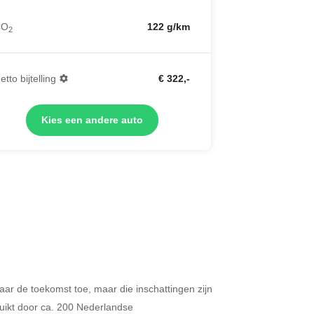
CO
122 g/km
2
etto bijtelling
€ 322,-
Kies een andere auto
 naar de toekomst toe, maar die inschattingen zijn
Merken op basis van segment
ikt door ca. 200 Nederlandse
ijdt u meer dan 500