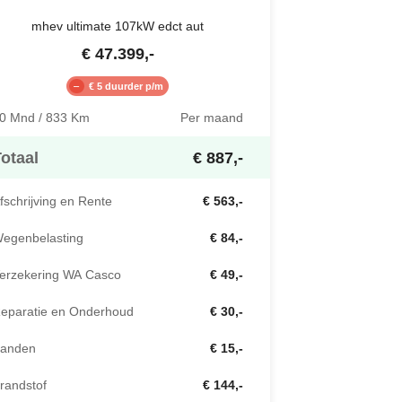
mhev ultimate 107kW edct aut
€
47.399
,-
€ 5 duurder p/m
0 Mnd / 833 Km
Per maand
otaal
€ 887,-
fschrijving en Rente
€ 563,-
egenbelasting
€ 84,-
erzekering WA Casco
€ 49,-
eparatie en Onderhoud
€ 30,-
anden
€ 15,-
randstof
€ 144,-