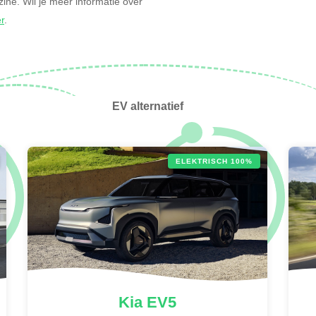
nzine. Wil je meer informatie over
er
.
EV alternatief
ELEKTRISCH 100%
Kia
EV5