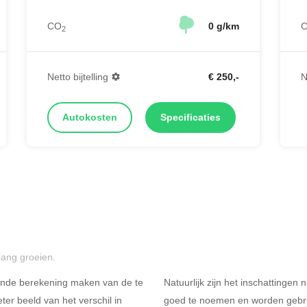
CO
0 g/km
2
N
Netto bijtelling
€ 250,-
Autokosten
Specificaties
lang groeien.
ende berekening maken van de te
Natuurlijk zijn het inschattingen
er beeld van het verschil in
goed te noemen en worden gebru
R
Rijdt u meer dan 500