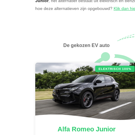
Junior
, het alternatief bestaat uit elektrisch en ben
hoe deze alternatieven zijn opgebouwd?
Klik dan hi
De gekozen EV auto
ELEKTRISCH 100%
Alfa Romeo
Junior