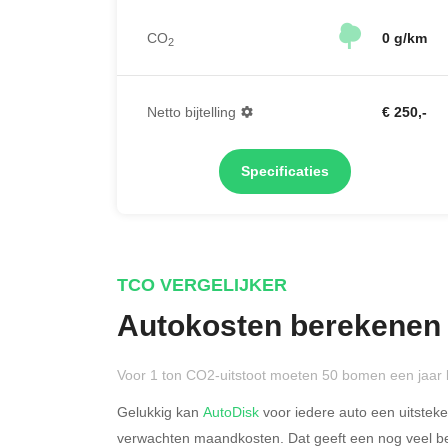
CO
0 g/km
2
Netto bijtelling
€ 250,-
Specificaties
TCO VERGELIJKER
Autokosten berekenen
Voor 1 ton CO2-uitstoot moeten 50 bomen een jaar 
Gelukkig kan
AutoDisk
voor iedere auto een uitstek
verwachten maandkosten. Dat geeft een nog veel bet
Rijdt u meer dan 500