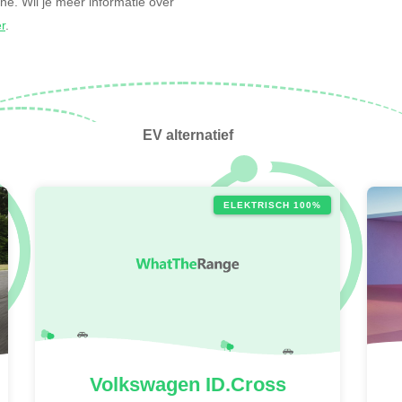
zine. Wil je meer informatie over
er
.
EV alternatief
ELEKTRISCH 100%
Volkswagen
ID.Cross