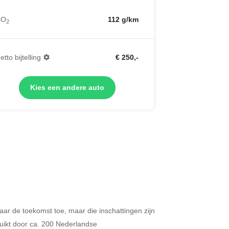
CO
112 g/km
2
etto bijtelling
€ 250,-
Kies een andere auto
 naar de toekomst toe, maar die inschattingen zijn
Merken op basis van segment
ikt door ca. 200 Nederlandse
ijdt u meer dan 500