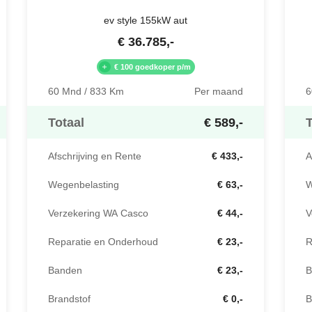
ev style 155kW aut
€
36.785
,-
€ 100 goedkoper p/m
6
60 Mnd / 833 Km
Per maand
T
Totaal
€ 589,-
A
Afschrijving en Rente
€ 433,-
W
Wegenbelasting
€ 63,-
V
Verzekering WA Casco
€ 44,-
R
Reparatie en Onderhoud
€ 23,-
B
Banden
€ 23,-
B
Brandstof
€ 0,-