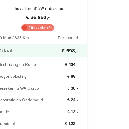
mhev allure 81kW e-dcs6 aut
€
36.850
,-
€ 9 duurder p/m
0 Mnd / 833 Km
Per maand
otaal
€ 698,-
fschrijving en Rente
€ 434,-
egenbelasting
€ 66,-
erzekering WA Casco
€ 38,-
eparatie en Onderhoud
€ 24,-
anden
€ 12,-
randstof
€ 122,-