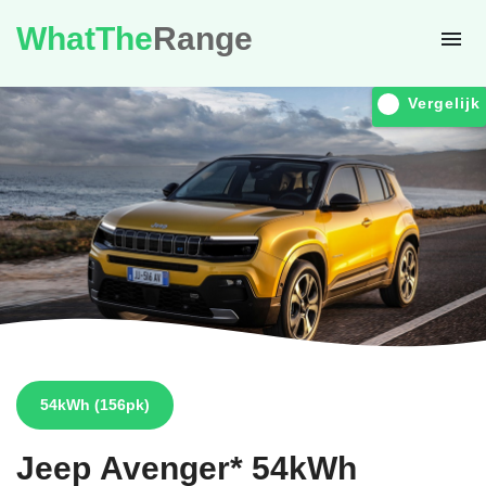
WhatThe
Range
Vergelijk
54kWh
(156pk)
Jeep
Avenger* 54kWh