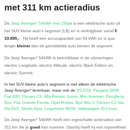
met 311 km actieradius
De
Jeep Avenger* 54kWh met 156pk
is een elektrische auto uit
het SUV kleine auto's segment (LB) en is verkrijgbaar vanaf
€
33.895,-
. Hij heeft een accucapaciteit van 54
kWh en is qua
lengte
kleiner
dan de gemiddelde auto binnen dit segment.
De Jeep Avenger* 54kWh is beschikbaar in de
uitvoeringen
electric Longitude
,
electric Altitude
,
electric Black Edition
en
electric Summit
.
In het SUV kleine auto's segment is niet alleen de elektrische
Jeep Avenger* leverbaar, maar ook de
DS DS3
,
Peugeot 2008
,
Fiat 600
,
Citroen C3
,
Alfa Romeo Junior
,
Mini Aceman
,
Dongfeng
Box
,
Fiat Grande Panda
,
Opel Mokka
,
Byd Atto 2
,
Citroen C3 Van
,
Kia EV2
,
Skoda Epiq
,
Leapmotor B03X
,
Volkswagen ID.Cross
.
De Jeep Avenger* 54kWh heeft een ingeschatte actieradius van
311 km die je
goed
kan noemen. Daarbij heeft hij een topsnelheid