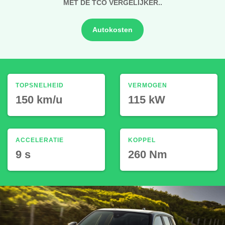
MET DE TCO VERGELIJKER..
Autokosten
TOPSNELHEID
VERMOGEN
150 km/u
115 kW
ACCELERATIE
KOPPEL
9 s
260 Nm