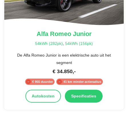
Alfa Romeo
Junior
54kWh (282pk)
,
54kWh (156pk)
De Alfa Romeo Junior is een elektrische auto uit het
segment
€
34.850
,-
€ 955 duurder
41 km minder actieradius
Autokosten
Specificaties