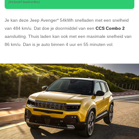
(inclusief laadverlies)
Je kan deze Jeep Avenger* 54kWh
snelladen
met een snelheid
van 484 km/u.
Dat doe je doormiddel van een
CCS Combo 2
aansluiting.
Thuis laden kan ook met een maximale snelheid van
86 km/u. Dan is je auto binnen
4 uur en
55 minuten vol.