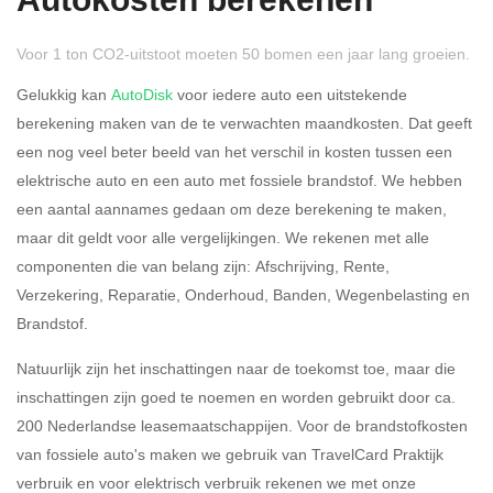
Autokosten berekenen
Voor 1 ton CO2-uitstoot moeten 50 bomen een jaar lang groeien.
Gelukkig kan
AutoDisk
voor iedere auto een uitstekende
berekening maken van de te verwachten maandkosten. Dat geeft
een nog veel beter beeld van het verschil in kosten tussen een
Rijdt u meer dan 500
Ja
Nee
elektrische auto en een auto met fossiele brandstof. We hebben
kilometer privé?
een aantal aannames gedaan om deze berekening te maken,
maar dit geldt voor alle vergelijkingen. We rekenen met alle
Belastingspercentage
componenten die van belang zijn: Afschrijving, Rente,
37,07% (Belastbaar tot €
Verzekering, Reparatie, Onderhoud, Banden, Wegenbelasting en
69.398,-)
Brandstof.
49,50% (Belastbaar van €
Natuurlijk zijn het inschattingen naar de toekomst toe, maar die
69.399,- )
inschattingen zijn goed te noemen en worden gebruikt door ca.
200 Nederlandse leasemaatschappijen. Voor de brandstofkosten
Eigen bijdrage
van fossiele auto's maken we gebruik van TravelCard Praktijk
verbruik en voor elektrisch verbruik rekenen we met onze