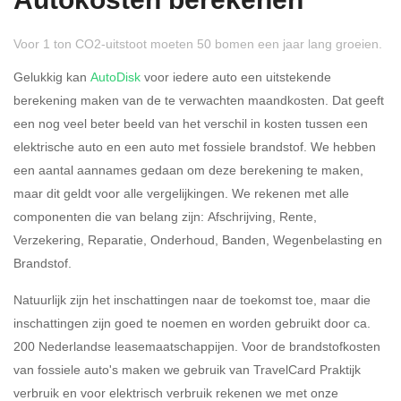
Autokosten berekenen
Voor 1 ton CO2-uitstoot moeten 50 bomen een jaar lang groeien.
Gelukkig kan
AutoDisk
voor iedere auto een uitstekende
berekening maken van de te verwachten maandkosten. Dat geeft
een nog veel beter beeld van het verschil in kosten tussen een
Rijdt u meer dan 500
Ja
Nee
elektrische auto en een auto met fossiele brandstof. We hebben
kilometer privé?
een aantal aannames gedaan om deze berekening te maken,
maar dit geldt voor alle vergelijkingen. We rekenen met alle
Belastingspercentage
componenten die van belang zijn: Afschrijving, Rente,
37,07% (Belastbaar tot €
Verzekering, Reparatie, Onderhoud, Banden, Wegenbelasting en
69.398,-)
Brandstof.
49,50% (Belastbaar van €
Natuurlijk zijn het inschattingen naar de toekomst toe, maar die
69.399,- )
inschattingen zijn goed te noemen en worden gebruikt door ca.
200 Nederlandse leasemaatschappijen. Voor de brandstofkosten
Eigen bijdrage
van fossiele auto's maken we gebruik van TravelCard Praktijk
verbruik en voor elektrisch verbruik rekenen we met onze