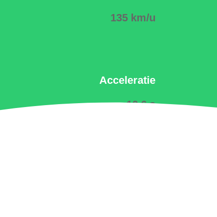
135 km/u
Acceleratie
10.6 s