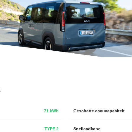
s
71 kWh
Geschatte accucapaciteit
TYPE 2
Snellaadkabel