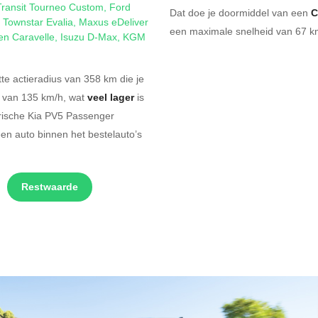
Transit Tourneo Custom
,
Ford
Dat doe je doormiddel van een
C
 Townstar Evalia
,
Maxus eDeliver
een maximale snelheid van 67 km
en Caravelle
,
Isuzu D-Max
,
KGM
e actieradius van 358 km die je
d van 135 km/h, wat
veel lager
is
trische Kia PV5 Passenger
en auto binnen het bestelauto’s
Restwaarde