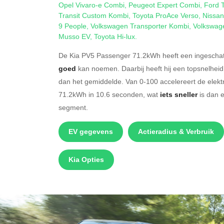
Opel Vivaro-e Combi
,
Peugeot Expert Combi
,
Ford 
Transit Custom Kombi
,
Toyota ProAce Verso
,
Nissan
9 People
,
Volkswagen Transporter Kombi
,
Volkswag
Musso EV
,
Toyota Hi-lux
.
De Kia PV5 Passenger 71.2kWh heeft een ingeschatt
goed
kan noemen. Daarbij heeft hij een topsnelhei
dan het gemiddelde. Van 0-100 accelereert de elek
71.2kWh in 10.6 seconden, wat
iets sneller
is dan e
segment.
EV gegevens
Actieradius & Verbruik
Kia Opties