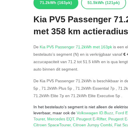
71.2kWh
(163pk)
51.5kWh
(121pk)
Kia
PV5 Passenger 71
met 358 km actieradiu
De
Kia PV5 Passenger 71.2kWh met 163pk
is een el
bestelauto’s segment (N) en is verkrijgbaar vanaf
€ 
accucapaciteit van 71.2
tot 51.5
kWh en is qua leng
auto binnen dit segment.
De Kia PV5 Passenger 71.2kWh is beschikbaar in 
5p
,
71.2kWh Plus 5p
,
71.2kWh Essential 7p
,
71.2
71.2kWh Elite 7p
en
71.2kWh Elite Executive 5p
.
In het bestelauto’s segment is niet alleen de elektr
leverbaar, maar ook de
Volkswagen ID.Buzz
,
Ford E
Tourer
,
Mercedes EQT
,
Peugeot E-Rifter
,
Peugeot E-
Citroen SpaceTourer
,
Citroen Jumpy Combi
,
Fiat S