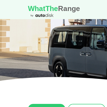
WhatThe
Range
by