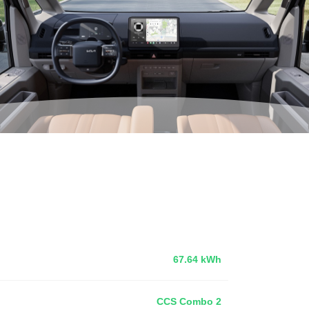
67.64 kWh
CCS Combo 2