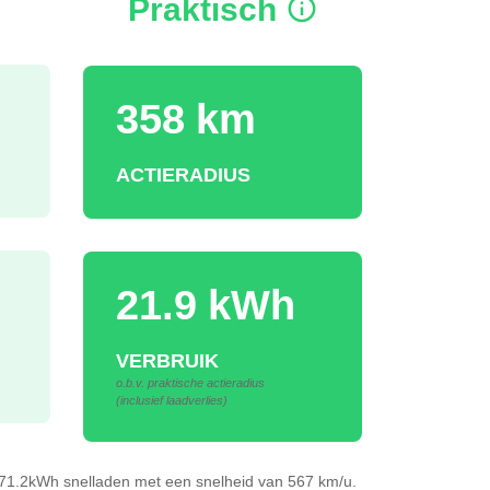
Praktisch
358 km
ACTIERADIUS
21.9 kWh
VERBRUIK
o.b.v. praktische actieradius
(inclusief laadverlies)
r 71.2kWh
snelladen
met een snelheid van 567 km/u.