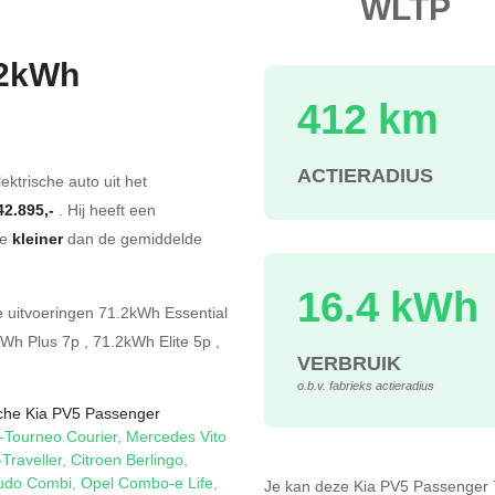
WLTP
.2kWh
412 km
s
ACTIERADIUS
ektrische auto uit het
42.895,-
. Hij heeft een
te
kleiner
dan de gemiddelde
16.4 kWh
de
uitvoeringen
71.2kWh Essential
kWh Plus 7p
,
71.2kWh Elite 5p
,
VERBRUIK
o.b.v. fabrieks actieradius
ische Kia PV5 Passenger
-Tourneo Courier
,
Mercedes Vito
Traveller
,
Citroen Berlingo
,
cudo Combi
,
Opel Combo-e Life
,
Je kan deze Kia PV5 Passenge