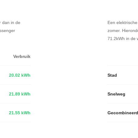
r dan in de
Een elektrische
assenger
zomer. Hierond
71.2kWh in de w
Verbruik
20.02 kWh
Stad
21.89 kWh
Snelweg
21.55 kWh
Gecombineer