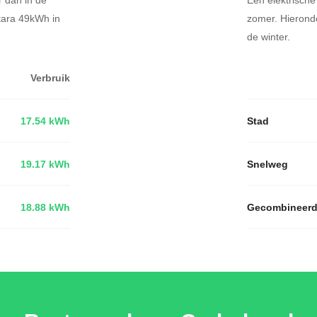
itara 49kWh in
zomer. Hieronde
de winter.
Verbruik
17.54 kWh
Stad
19.17 kWh
Snelweg
18.88 kWh
Gecombineer