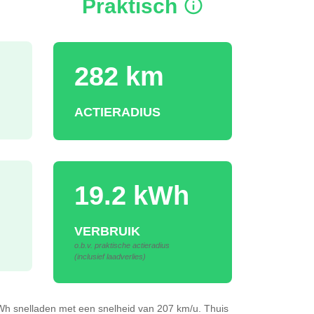
Praktisch
282 km
ACTIERADIUS
19.2 kWh
VERBRUIK
o.b.v. praktische actieradius
(inclusief laadverlies)
kWh
snelladen
met een snelheid van 207 km/u.
Thuis