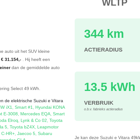
WLTP
344 km
s
ACTIERADIUS
he auto uit het SUV kleine
f
€ 31.154,-
. Hij heeft een
leiner
dan de gemiddelde auto
13.5 kWh
ering
Select 49 kWh
.
n de elektrische Suzuki e Vitara
VERBRUIK
W iX1
,
Smart #1
,
Hyundai KONA
o.b.v. fabrieks actieradius
t E-3008
,
Mercedes EQA
,
Smart
oda Elroq
,
Lynk & Co 02
,
Toyota
a 5
,
Toyota bZ4X
,
Leapmotor
a C-HR+
,
Jaecoo 5
,
Subaru
Je kan deze Suzuki e Vitara 49
ercedes GLA
.