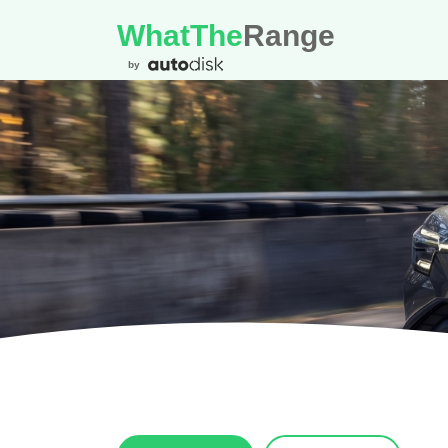
WhatThe
Range
by