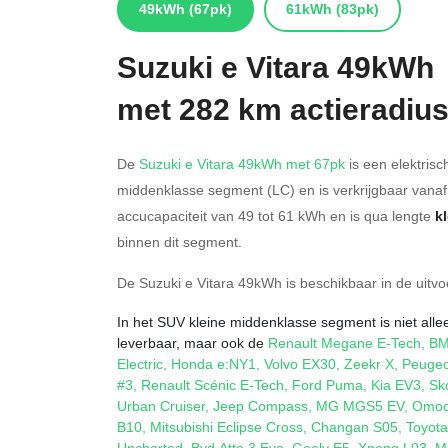
49kWh
(67pk)
61kWh
(83pk)
Suzuki
e Vitara 49kWh
met 282 km actieradiu
De
Suzuki e Vitara 49kWh met 67pk
is een elektrisc
middenklasse segment (LC) en is verkrijgbaar vana
accucapaciteit van 49
tot 61
kWh en is qua lengte
k
binnen dit segment.
De Suzuki e Vitara 49kWh is beschikbaar in de
uitvo
In het SUV kleine middenklasse segment is niet allee
leverbaar, maar ook de
Renault Megane E-Tech
,
BM
Electric
,
Honda e:NY1
,
Volvo EX30
,
Zeekr X
,
Peugeo
#3
,
Renault Scénic E-Tech
,
Ford Puma
,
Kia EV3
,
Sk
Urban Cruiser
,
Jeep Compass
,
MG MGS5 EV
,
Omod
B10
,
Mitsubishi Eclipse Cross
,
Changan S05
,
Toyot
Uncharted
,
Byd Atto 3 Evo
,
Geely E5
,
Xpeng L03
,
M