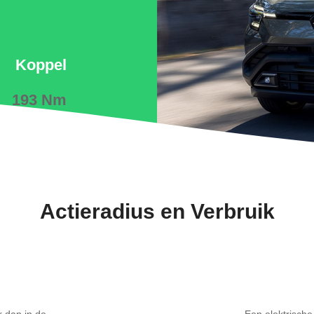
Koppel
193 Nm
Actieradius en Verbruik
r dan in de
Een elektrische