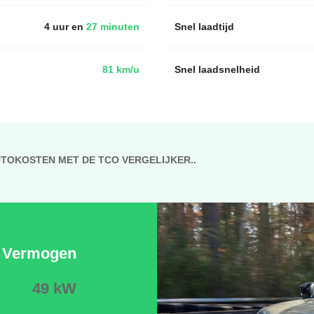
4 uur en
27 minuten
Snel laadtijd
81 km/u
Snel laadsnelheid
UTOKOSTEN MET DE TCO VERGELIJKER..
Vermogen
49 kW