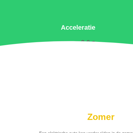
Acceleratie
9.6 s
Zomer
Een elektrische auto kan verder rijden in de zome