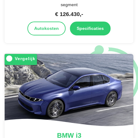
segment
€
126.430
,-
Autokosten
Specificaties
Vergelijk
BMW
i3