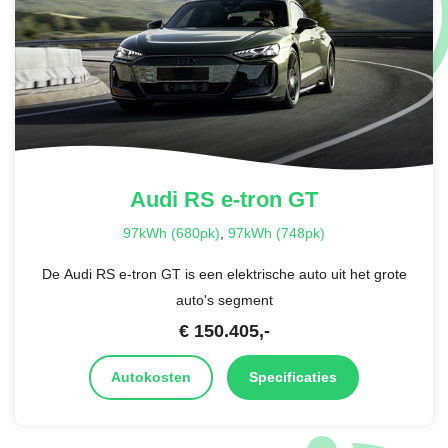
Audi
RS e-tron GT
97kWh (680pk)
,
97kWh (748pk)
De Audi RS e-tron GT is een elektrische auto uit het grote
auto's segment
€
150.405
,-
Autokosten
Specificaties