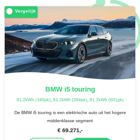
Vergelijk
BMW
i5 touring
81.2kWh (340pk)
,
81.2kWh (394pk)
,
81.2kWh (601pk)
De BMW i5 touring is een elektrische auto uit het hogere
middenklasse segment
€
69.271
,-