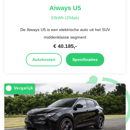
Aiways
U5
63kWh (204pk)
De Aiways U5 is een elektrische auto uit het SUV
middenklasse segment
€
40.185
,-
Autokosten
Specificaties
Vergelijk