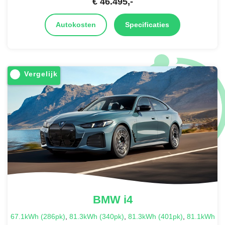
€
46.495
,-
Autokosten
Specificaties
Vergelijk
BMW
i4
67.1kWh (286pk)
,
81.3kWh (340pk)
,
81.3kWh (401pk)
,
81.1kWh