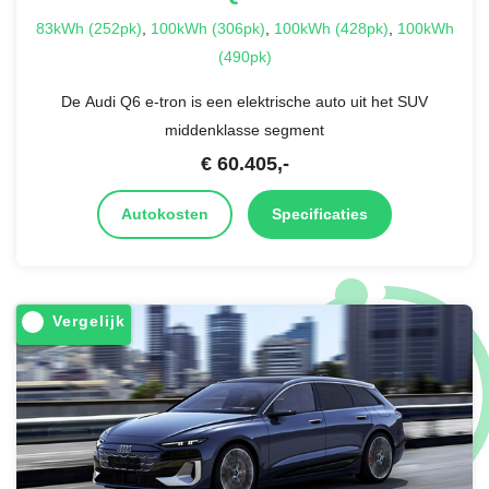
83kWh (252pk)
,
100kWh (306pk)
,
100kWh (428pk)
,
100kWh
(490pk)
De Audi Q6 e-tron is een elektrische auto uit het SUV
middenklasse segment
€
60.405
,-
Autokosten
Specificaties
Vergelijk