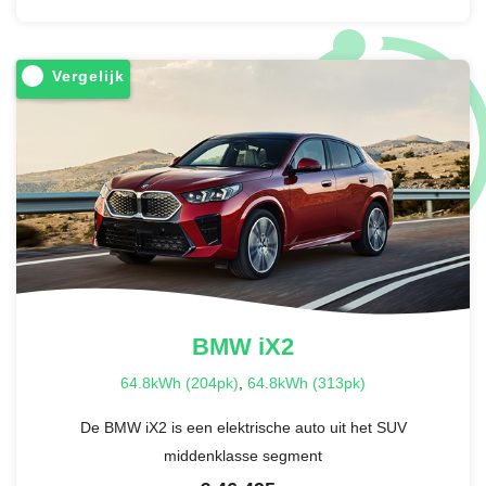
Vergelijk
BMW
iX2
64.8kWh (204pk)
,
64.8kWh (313pk)
De BMW iX2 is een elektrische auto uit het SUV
middenklasse segment