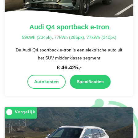
Audi
Q4 sportback e-tron
59kWh (204pk)
,
77kWh (286pk)
,
77kWh (340pk)
De Audi Q4 sportback e-tron is een elektrische auto uit
het SUV middenklasse segment
€
46.425
,-
Autokosten
Specificaties
Vergelijk