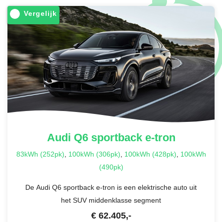
Vergelijk
Audi
Q6 sportback e-tron
83kWh (252pk)
,
100kWh (306pk)
,
100kWh (428pk)
,
100kWh
(490pk)
De Audi Q6 sportback e-tron is een elektrische auto uit
het SUV middenklasse segment
€
62.405
,-