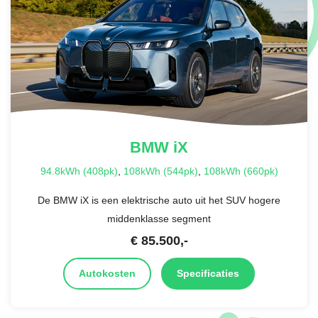
BMW
iX
94.8kWh (408pk)
,
108kWh (544pk)
,
108kWh (660pk)
De BMW iX is een elektrische auto uit het SUV hogere
middenklasse segment
€
85.500
,-
Autokosten
Specificaties