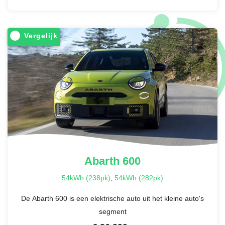
Vergelijk
Abarth
600
54kWh (238pk)
,
54kWh (282pk)
De Abarth 600 is een elektrische auto uit het kleine auto's
segment