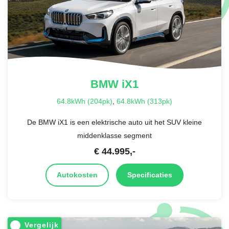
BMW
iX1
64.8kWh (204pk)
,
64.8kWh (313pk)
De BMW iX1 is een elektrische auto uit het SUV kleine
middenklasse segment
€
44.995
,-
Autokosten
Specificaties
Vergelijk