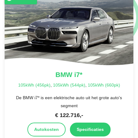
BMW
i7*
105kWh (456pk)
,
105kWh (544pk)
,
105kWh (660pk)
De BMW i7* is een elektrische auto uit het grote auto's
segment
€
122.716
,-
Autokosten
Specificaties