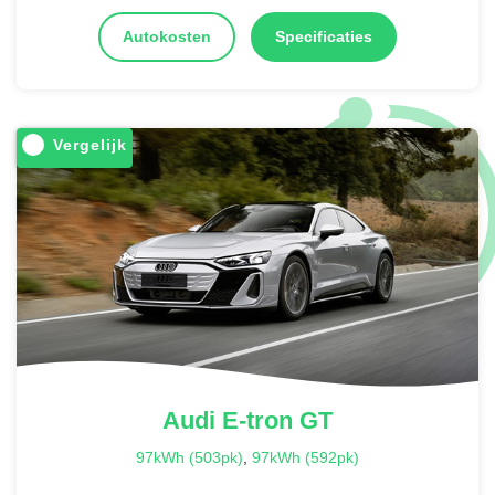
Autokosten
Specificaties
Vergelijk
Audi
E-tron GT
97kWh (503pk)
,
97kWh (592pk)