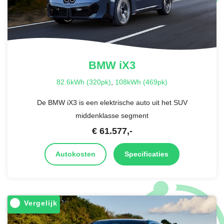
BMW
iX3
82.6kWh (320pk)
,
108kWh (469pk)
De BMW iX3 is een elektrische auto uit het SUV
middenklasse segment
€
61.577
,-
Autokosten
Specificaties
Vergelijk