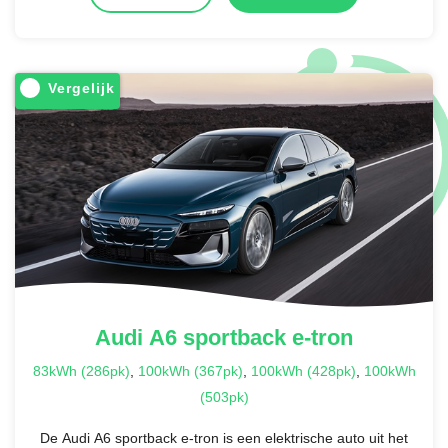
Vergelijk
Audi
A6 sportback e-tron
83kWh (286pk)
,
100kWh (367pk)
,
100kWh (428pk)
,
100kWh
(503pk)
De Audi A6 sportback e-tron is een elektrische auto uit het