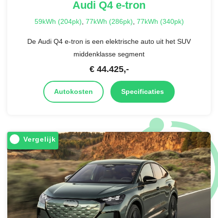
Audi
Q4 e-tron
59kWh (204pk)
,
77kWh (286pk)
,
77kWh (340pk)
De Audi Q4 e-tron is een elektrische auto uit het SUV
middenklasse segment
€
44.425
,-
Autokosten
Specificaties
Vergelijk