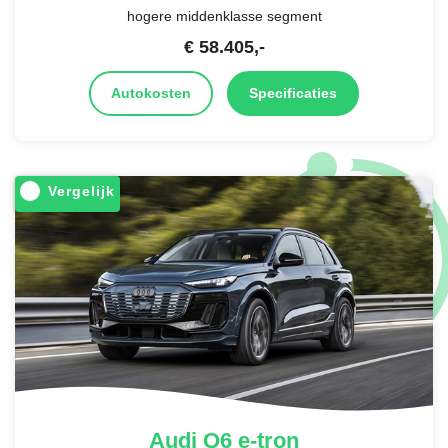
hogere middenklasse segment
€
58.405
,-
Autokosten
Specificaties
Vergelijk
Audi
Q6 e-tron