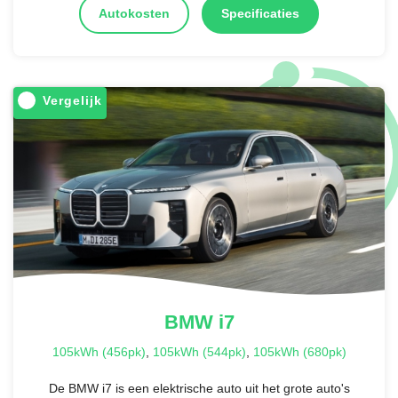
Autokosten
Specificaties
Vergelijk
BMW
i7
105kWh (456pk)
,
105kWh (544pk)
,
105kWh (680pk)
De BMW i7 is een elektrische auto uit het grote auto's