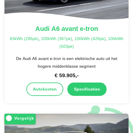
Audi
A6 avant e-tron
83kWh (286pk)
,
100kWh (367pk)
,
100kWh (428pk)
,
100kWh
(503pk)
De Audi A6 avant e-tron is een elektrische auto uit het
hogere middenklasse segment
€
59.905
,-
Autokosten
Specificaties
Vergelijk