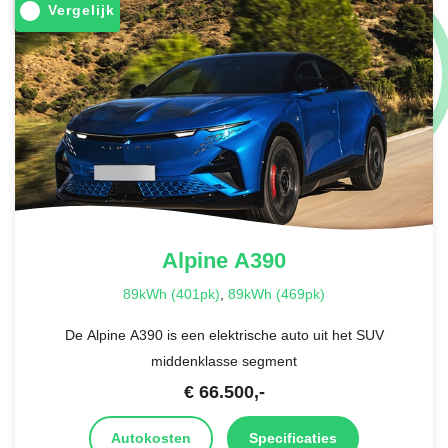
Vergelijk
Alpine
A390
89kWh (401pk)
,
89kWh (469pk)
De Alpine A390 is een elektrische auto uit het SUV
middenklasse segment
€
66.500
,-
Autokosten
Specificaties