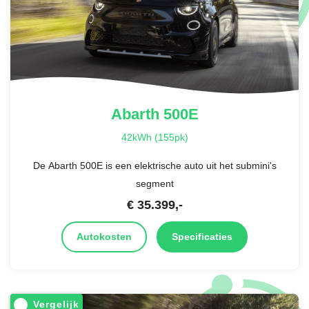
Abarth
500E
42kWh (155pk)
De Abarth 500E is een elektrische auto uit het submini's
segment
€
35.399
,-
Autokosten
Specificaties
Vergelijk