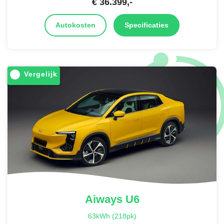
€
36.399
,-
Autokosten
Specificaties
Vergelijk
Aiways
U6
63kWh (218pk)