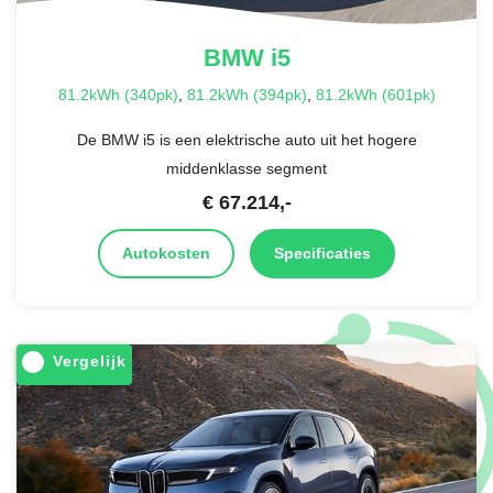
BMW
i5
81.2kWh (340pk)
,
81.2kWh (394pk)
,
81.2kWh (601pk)
De BMW i5 is een elektrische auto uit het hogere
middenklasse segment
€
67.214
,-
Autokosten
Specificaties
Vergelijk