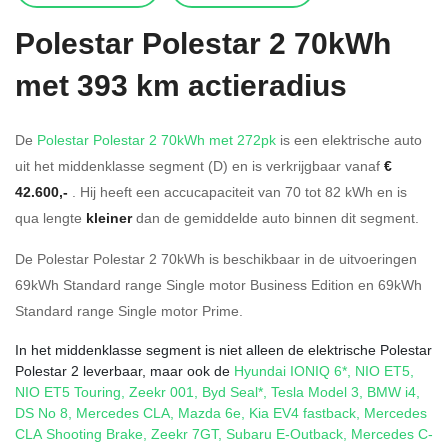
Polestar
Polestar 2 70kWh
met 393 km actieradius
De
Polestar Polestar 2 70kWh met 272pk
is een elektrische auto
uit het middenklasse segment (D) en is verkrijgbaar vanaf
€
42.600,-
. Hij heeft een accucapaciteit van 70
tot 82
kWh en is
qua lengte
kleiner
dan de gemiddelde auto binnen dit segment.
De Polestar Polestar 2 70kWh is beschikbaar in de
uitvoeringen
69kWh Standard range Single motor Business Edition
en
69kWh
Standard range Single motor Prime
.
In het middenklasse segment is niet alleen de elektrische Polestar
Polestar 2 leverbaar, maar ook de
Hyundai IONIQ 6*
,
NIO ET5
,
NIO ET5 Touring
,
Zeekr 001
,
Byd Seal*
,
Tesla Model 3
,
BMW i4
,
DS No 8
,
Mercedes CLA
,
Mazda 6e
,
Kia EV4 fastback
,
Mercedes
CLA Shooting Brake
,
Zeekr 7GT
,
Subaru E-Outback
,
Mercedes C-