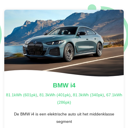
BMW
i4
81.1kWh (601pk)
,
81.3kWh (401pk)
,
81.3kWh (340pk)
,
67.1kWh
(286pk)
De BMW i4 is een elektrische auto uit het middenklasse
segment