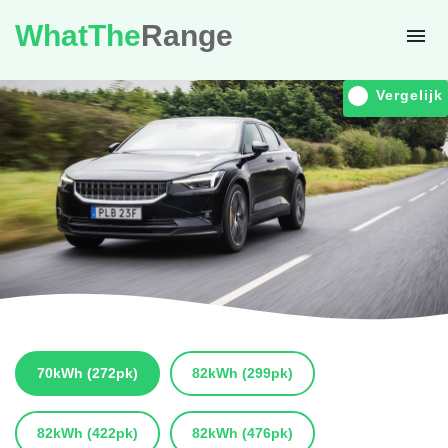
WhatThe
Range
Vergelijk
70kWh
(272pk)
82kWh
(299pk)
82kWh
(422pk)
82kWh
(476pk)