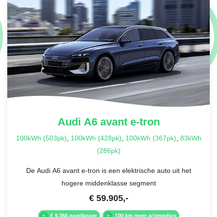
Audi
A6 avant e-tron
100kWh (503pk)
,
100kWh (428pk)
,
100kWh (367pk)
,
83kWh
(286pk)
De Audi A6 avant e-tron is een elektrische auto uit het
hogere middenklasse segment
€
59.905
,-
€ 9.366 goedkoper
100 km meer actieradius