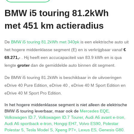
BMW
i5 touring 81.2kWh
met 451 km actieradius
De
BMW i5 touring 81.2kWh met 340pk
is een elektrische auto uit
het hogere middenklasse segment (E) en is verkrijgbaar vanaf
€
69.271,-
. Hij heeft een accucapaciteit van 83.9
kWh en is qua
lengte
groter
dan de gemiddelde auto binnen dit segment.
De BMW i5 touring 81.2kWh is beschikbaar in de
uitvoeringen
eDrive 40 Pure Edition
,
eDrive 40
,
eDrive 40 M Sport Edition
en
eDrive 40 M Sport Pro Edition
.
In het hogere middenklasse segment is niet alleen de elektrische
BMW i5 touring leverbaar, maar ook de
Mercedes EQE
,
Volkswagen ID.7
,
Volkswagen ID.7 Tourer
,
Audi A6 avant e-tron
,
Audi A6 sportback e-tron
,
Hongqi EH7
,
Volvo ES90
,
Polestar
Polestar 5
,
Tesla Model S
,
Xpeng P7+
,
Lexus ES
,
Genesis G80
.