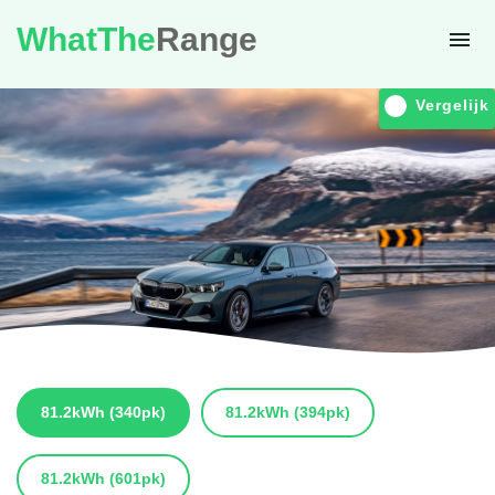
WhatThe
Range
Vergelijk
81.2kWh
(340pk)
81.2kWh
(394pk)
81.2kWh
(601pk)