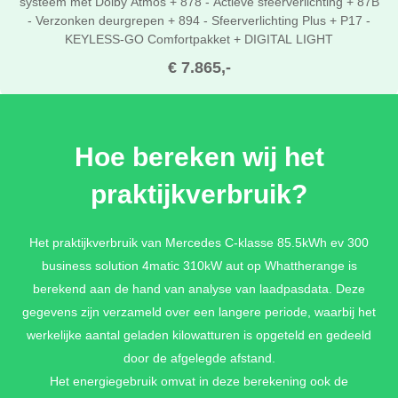
systeem met Dolby Atmos + 878 - Actieve sfeerverlichting + 87B
- Verzonken deurgrepen + 894 - Sfeerverlichting Plus + P17 -
KEYLESS-GO Comfortpakket + DIGITAL LIGHT
€ 7.865,-
ADVANCED PLUS PAKKET
Hoe bereken wij het
MBUX Entertainment pakket (Inbegrepen gedurende 3 jaar
praktijkverbruik?
vanaf activering) + Memorypakket + SKY CONTROL
panoramisch dak + 3K0 - Verlichte ster + 4B7 - Verlichte grille +
5B6 - Verlichte grille omlijsting + 860 - MBUX Superscreen + 891
Het praktijkverbruik van Mercedes C-klasse 85.5kWh ev 300
- Sfeerverlichting + U45 - Verlichte instaptreden
business solution 4matic 310kW aut op Whattherange is
€ 3.630,-
berekend aan de hand van analyse van laadpasdata. Deze
gegevens zijn verzameld over een langere periode, waarbij het
werkelijke aantal geladen kilowatturen is opgeteld en gedeeld
door de afgelegde afstand.
Het energiegebruik omvat in deze berekening ook de