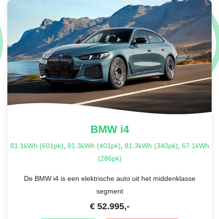
BMW
i4
81.1kWh (601pk)
,
81.3kWh (401pk)
,
81.3kWh (340pk)
,
67.1kWh
(286pk)
De BMW i4 is een elektrische auto uit het middenklasse
segment
€
52.995
,-