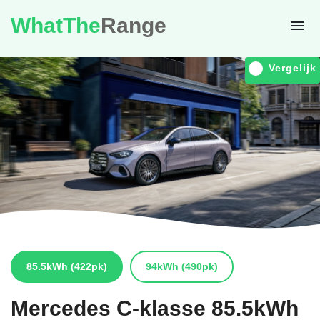
WhatThe
Range
Vergelijk
85.5kWh
(422pk)
94kWh
(490pk)
Mercedes
C-klasse 85.5kWh