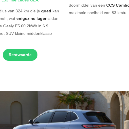
doormiddel van een
CCS Combo
dius van 324 km die je
goed
kan
maximale snelheid van 83 km/u. 
km/h, wat
enigszins lager
is dan
he Geely E5 60.2kWh in 6.9
het SUV kleine middenklasse
Restwaarde