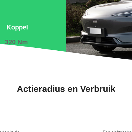
Koppel
320 Nm
Actieradius en Verbruik
r dan in de
Een elektrische