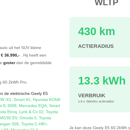
WLTP
430 km
s
ACTIERADIUS
auto uit het SUV kleine
f
€ 36.990,-
. Hij heeft een
te
groter
dan de gemiddelde
13.3 kWh
g
60.2kWh Pro
.
en de elektrische Geely E5
VERBRUIK
W iX1
,
Smart #1
,
Hyundai KONA
o.b.v. fabrieks actieradius
t E-3008
,
Mercedes EQA
,
Smart
oda Elroq
,
Lynk & Co 02
,
Toyota
MGS5 EV
,
Omoda 5
,
Toyota
angan S05
,
Toyota C-HR+
,
Je kan deze Geely E5 60.2kWh
 L03
,
Mercedes GLA
.