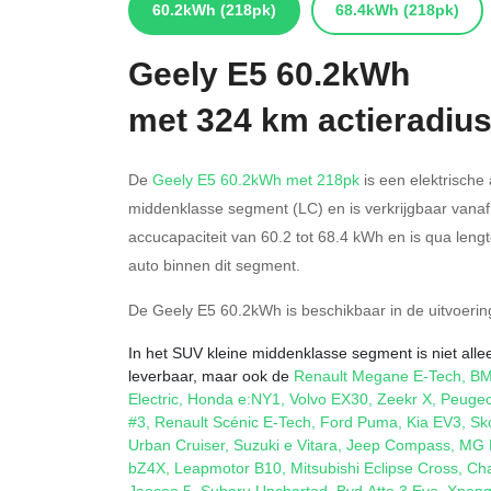
60.2kWh
(218pk)
68.4kWh
(218pk)
Geely
E5 60.2kWh
met 324 km actieradiu
De
Geely E5 60.2kWh met 218pk
is een elektrische 
middenklasse segment (LC) en is verkrijgbaar vana
accucapaciteit van 60.2
tot 68.4
kWh en is qua leng
auto binnen dit segment.
De Geely E5 60.2kWh is beschikbaar in de
uitvoerin
In het SUV kleine middenklasse segment is niet alle
leverbaar, maar ook de
Renault Megane E-Tech
,
BM
Electric
,
Honda e:NY1
,
Volvo EX30
,
Zeekr X
,
Peugeo
#3
,
Renault Scénic E-Tech
,
Ford Puma
,
Kia EV3
,
Sk
Urban Cruiser
,
Suzuki e Vitara
,
Jeep Compass
,
MG 
bZ4X
,
Leapmotor B10
,
Mitsubishi Eclipse Cross
,
Ch
Jaecoo 5
,
Subaru Uncharted
,
Byd Atto 3 Evo
,
Xpeng