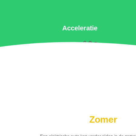
Acceleratie
6.9 s
Zomer
Een elektrische auto kan verder rijden in de zome