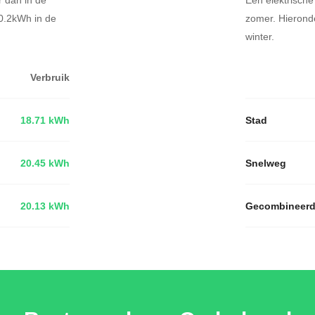
60.2kWh in de
zomer. Hierond
winter.
Verbruik
18.71 kWh
Stad
20.45 kWh
Snelweg
20.13 kWh
Gecombineer