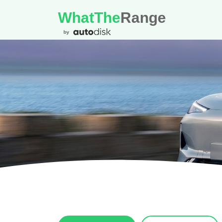
WhatThe
Range
by