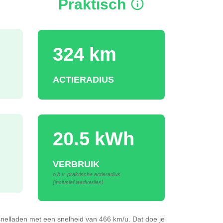
Praktisch
324 km
ACTIERADIUS
20.5 kWh
VERBRUIK
o.b.v. praktische actieradius
(inclusief laadverlies)
snelladen
met een snelheid van 466 km/u.
Dat doe je