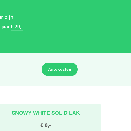
r zijn
 jaar
€ 29,-
-
Autokosten
SNOWY WHITE SOLID LAK
€ 0,-