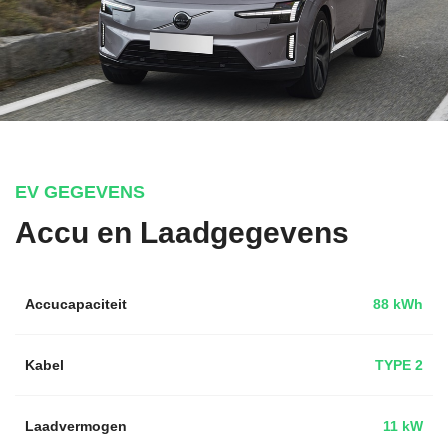
EV GEGEVENS
Accu en Laadgegevens
Accucapaciteit
88 kWh
Kabel
TYPE 2
Laadvermogen
11 kW