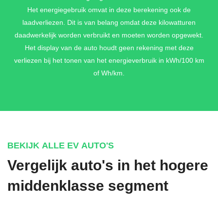
Het energiegebruik omvat in deze berekening ook de
laadverliezen. Dit is van belang omdat deze kilowatturen
daadwerkelijk worden verbruikt en moeten worden opgewekt.
Het display van de auto houdt geen rekening met deze
verliezen bij het tonen van het energieverbruik in kWh/100 km
of Wh/km.
BEKIJK ALLE EV AUTO'S
Vergelijk auto's in het hogere
middenklasse segment