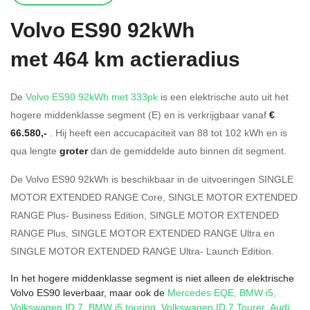
Volvo
ES90 92kWh
met 464 km actieradius
De
Volvo ES90 92kWh met 333pk
is een elektrische auto uit het
hogere middenklasse segment (E) en is verkrijgbaar vanaf
€
66.580,-
. Hij heeft een accucapaciteit van 88
tot 102
kWh en is
qua lengte
groter
dan de gemiddelde auto binnen dit segment.
De Volvo ES90 92kWh is beschikbaar in de
uitvoeringen
SINGLE
MOTOR EXTENDED RANGE Core
,
SINGLE MOTOR EXTENDED
RANGE Plus- Business Edition
,
SINGLE MOTOR EXTENDED
RANGE Plus
,
SINGLE MOTOR EXTENDED RANGE Ultra
en
SINGLE MOTOR EXTENDED RANGE Ultra- Launch Edition
.
In het hogere middenklasse segment is niet alleen de elektrische
Volvo ES90 leverbaar, maar ook de
Mercedes EQE
,
BMW i5
,
Volkswagen ID.7
,
BMW i5 touring
,
Volkswagen ID.7 Tourer
,
Audi