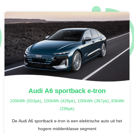
Audi
A6 sportback e-tron
100kWh (503pk)
,
100kWh (428pk)
,
100kWh (367pk)
,
83kWh
(286pk)
De Audi A6 sportback e-tron is een elektrische auto uit het
hogere middenklasse segment