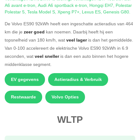
A6 avant e-tron
,
Audi A6 sportback e-tron
,
Hongqi EH7
,
Polestar
Polestar 5
,
Tesla Model S
,
Xpeng P7+
,
Lexus ES
,
Genesis G80
.
De Volvo ES90 92kWh heeft een ingeschatte actieradius van 464
km die je
zeer goed
kan noemen. Daarbij heeft hij een
topsnelheid van 180 km/h, wat
veel lager
is dan het gemiddelde.
Van 0-100 accelereert de elektrische Volvo ES90 92kWh in 6.9
seconden, wat
veel sneller
is dan een auto binnen het hogere
middenklasse segment.
EV gegevens
Actieradius & Verbruik
Restwaarde
Volvo Opties
WLTP