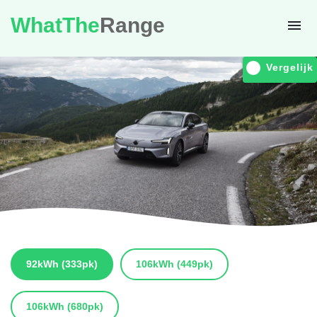
WhatThe
Range
Vergelijk
92kWh
(333pk)
106kWh
(449pk)
106kWh
(680pk)