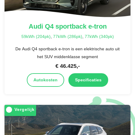
Audi
Q4 sportback e-tron
59kWh (204pk)
,
77kWh (286pk)
,
77kWh (340pk)
De Audi Q4 sportback e-tron is een elektrische auto uit
het SUV middenklasse segment
€
46.425
,-
Autokosten
Specificaties
Vergelijk