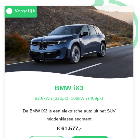
Vergelijk
BMW
iX3
82.6kWh (320pk)
,
108kWh (469pk)
De BMW iX3 is een elektrische auto uit het SUV
middenklasse segment
€
61.577
,-