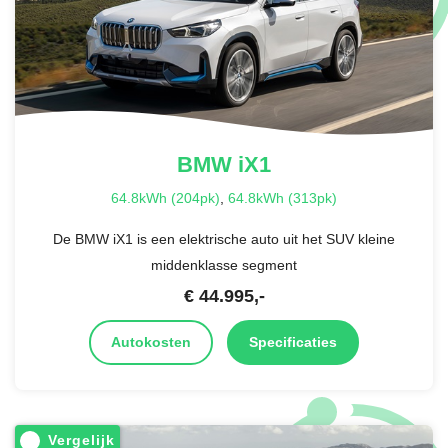
BMW
iX1
64.8kWh (204pk)
,
64.8kWh (313pk)
De BMW iX1 is een elektrische auto uit het SUV kleine
middenklasse segment
€
44.995
,-
Autokosten
Specificaties
Vergelijk