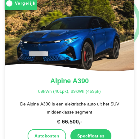
Vergelijk
Alpine
A390
89kWh (401pk)
,
89kWh (469pk)
De Alpine A390 is een elektrische auto uit het SUV
middenklasse segment
€
66.500
,-
Autokosten
Specificaties