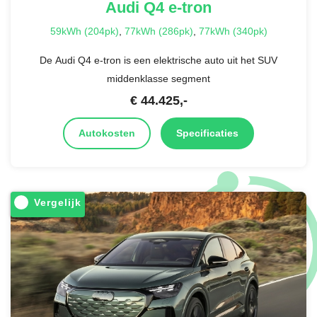
Audi
Q4 e-tron
59kWh (204pk)
,
77kWh (286pk)
,
77kWh (340pk)
De Audi Q4 e-tron is een elektrische auto uit het SUV
middenklasse segment
€
44.425
,-
Autokosten
Specificaties
Vergelijk