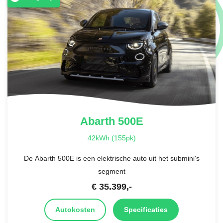
Abarth
500E
42kWh (155pk)
De Abarth 500E is een elektrische auto uit het submini's
segment
€
35.399
,-
Autokosten
Specificaties