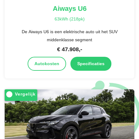
Aiways
U6
63kWh (218pk)
De Aiways U6 is een elektrische auto uit het SUV
middenklasse segment
€
47.908
,-
Autokosten
Specificaties
Vergelijk