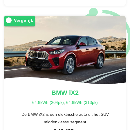
Vergelijk
BMW
iX2
64.8kWh (204pk)
,
64.8kWh (313pk)
De BMW iX2 is een elektrische auto uit het SUV
middenklasse segment