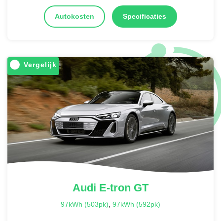
Autokosten
Specificaties
Vergelijk
Audi
E-tron GT
97kWh (503pk)
,
97kWh (592pk)