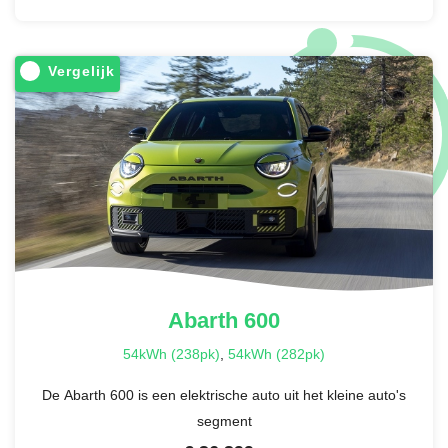
Vergelijk
Abarth
600
54kWh (238pk)
,
54kWh (282pk)
De Abarth 600 is een elektrische auto uit het kleine auto's
segment