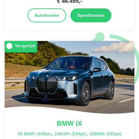
€
46.495
,-
Autokosten
Specificaties
Vergelijk
BMW
iX
94.8kWh (408pk)
,
108kWh (544pk)
,
108kWh (660pk)