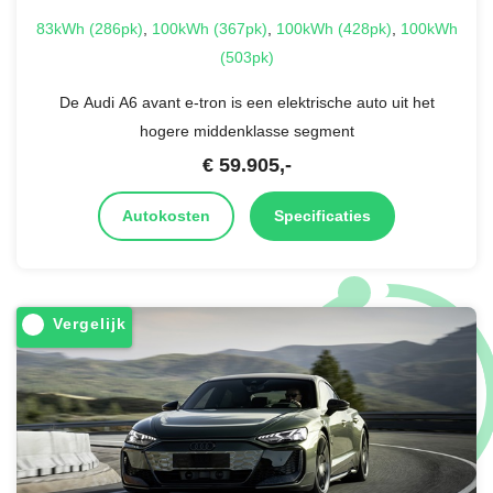
83kWh (286pk)
,
100kWh (367pk)
,
100kWh (428pk)
,
100kWh
(503pk)
De Audi A6 avant e-tron is een elektrische auto uit het
hogere middenklasse segment
€
59.905
,-
Autokosten
Specificaties
Vergelijk