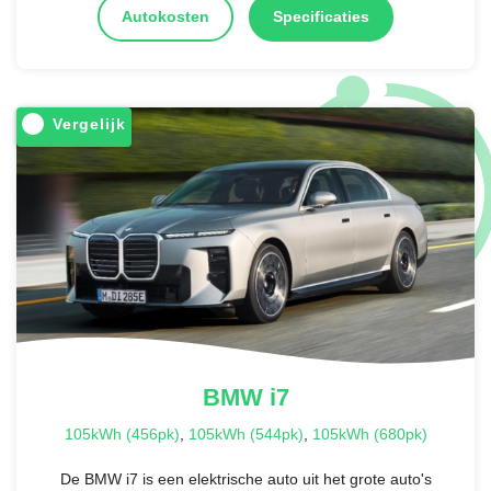
Autokosten
Specificaties
Vergelijk
BMW
i7
105kWh (456pk)
,
105kWh (544pk)
,
105kWh (680pk)
De BMW i7 is een elektrische auto uit het grote auto's