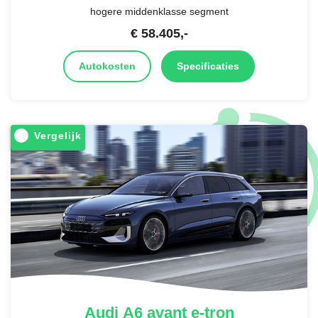
hogere middenklasse segment
€
58.405
,-
Autokosten
Specificaties
Vergelijk
Audi
A6 avant e-tron