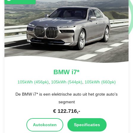
BMW
i7*
105kWh (456pk)
,
105kWh (544pk)
,
105kWh (660pk)
De BMW i7* is een elektrische auto uit het grote auto's
segment
€
122.716
,-
Autokosten
Specificaties