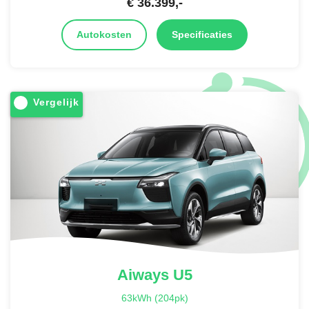
€
36.399
,-
Autokosten
Specificaties
Vergelijk
Aiways
U5
63kWh (204pk)