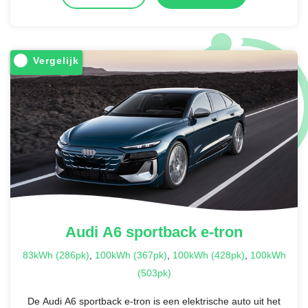
Vergelijk
Audi
A6 sportback e-tron
83kWh (286pk)
,
100kWh (367pk)
,
100kWh (428pk)
,
100kWh
(503pk)
De Audi A6 sportback e-tron is een elektrische auto uit het