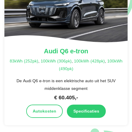
Audi
Q6 e-tron
83kWh (252pk)
,
100kWh (306pk)
,
100kWh (428pk)
,
100kWh
(490pk)
De Audi Q6 e-tron is een elektrische auto uit het SUV
middenklasse segment
€
60.405
,-
Autokosten
Specificaties