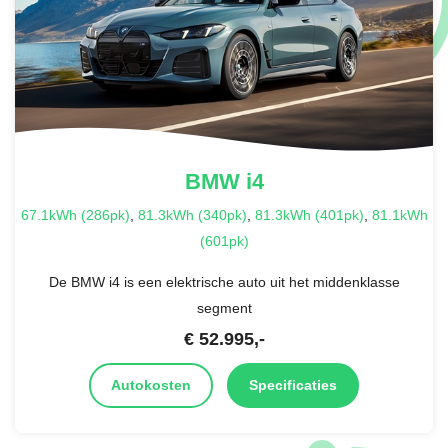
BMW
i4
67.1kWh (286pk)
,
81.3kWh (340pk)
,
81.3kWh (401pk)
,
81.1kWh
(601pk)
De BMW i4 is een elektrische auto uit het middenklasse
segment
€
52.995
,-
Autokosten
Specificaties