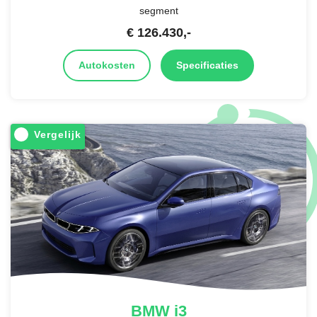
segment
€
126.430
,-
Autokosten
Specificaties
Vergelijk
BMW
i3