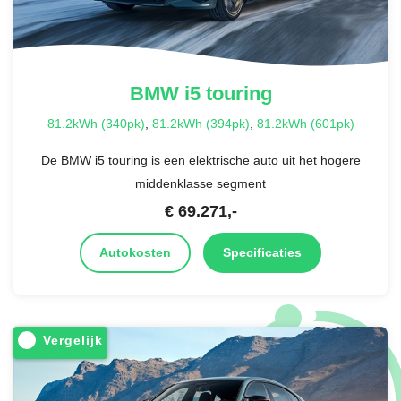
BMW
i5 touring
81.2kWh (340pk)
,
81.2kWh (394pk)
,
81.2kWh (601pk)
De BMW i5 touring is een elektrische auto uit het hogere
middenklasse segment
€
69.271
,-
Autokosten
Specificaties
Vergelijk