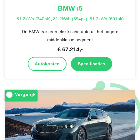
BMW
i5
81.2kWh (340pk)
,
81.2kWh (394pk)
,
81.2kWh (601pk)
De BMW i5 is een elektrische auto uit het hogere
middenklasse segment
€
67.214
,-
Autokosten
Specificaties
Vergelijk