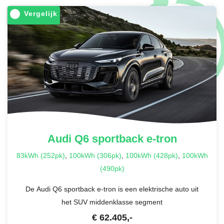
Vergelijk
Audi
Q6 sportback e-tron
83kWh (252pk)
,
100kWh (306pk)
,
100kWh (428pk)
,
100kWh
(490pk)
De Audi Q6 sportback e-tron is een elektrische auto uit
het SUV middenklasse segment
€
62.405
,-