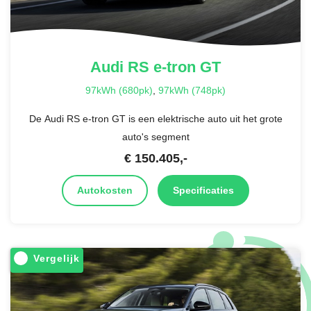
Audi
RS e-tron GT
97kWh (680pk)
,
97kWh (748pk)
De Audi RS e-tron GT is een elektrische auto uit het grote
auto's segment
€
150.405
,-
Autokosten
Specificaties
Vergelijk