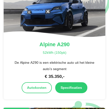
Alpine
A290
52kWh (150pk)
De Alpine A290 is een elektrische auto uit het kleine
auto's segment
€
35.350
,-
Autokosten
Specificaties