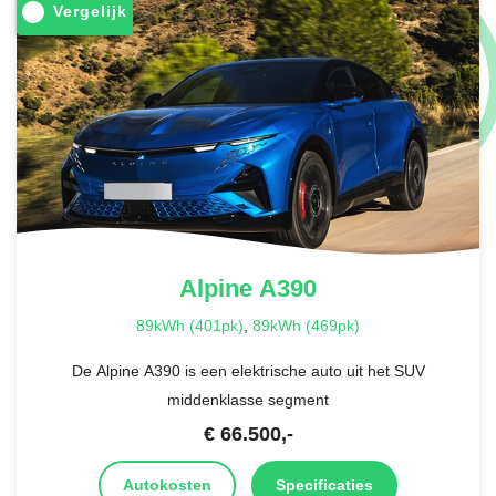
Vergelijk
Alpine
A390
89kWh (401pk)
,
89kWh (469pk)
De Alpine A390 is een elektrische auto uit het SUV
middenklasse segment
€
66.500
,-
Autokosten
Specificaties