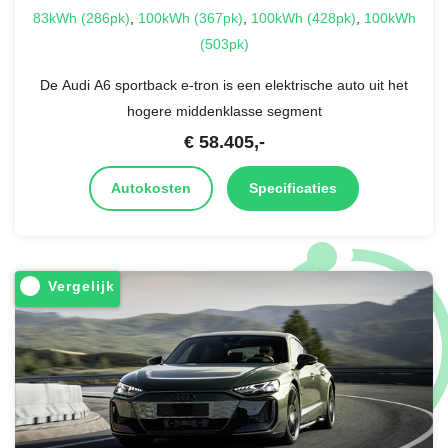
83kWh (286pk)
,
100kWh (367pk)
,
100kWh (428pk)
,
100kWh
(503pk)
De Audi A6 sportback e-tron is een elektrische auto uit het
hogere middenklasse segment
€
58.405
,-
Autokosten
Specificaties
Vergelijk