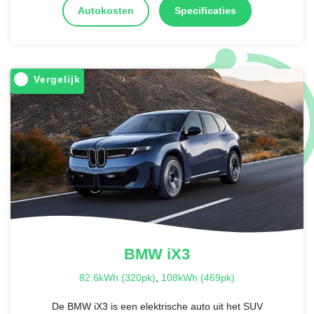
Autokosten
Specificaties
Vergelijk
BMW
iX3
82.6kWh (320pk)
,
108kWh (469pk)
De BMW iX3 is een elektrische auto uit het SUV