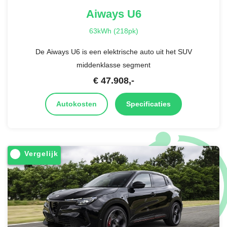
Aiways
U6
63kWh (218pk)
De Aiways U6 is een elektrische auto uit het SUV
middenklasse segment
€
47.908
,-
Autokosten
Specificaties
Vergelijk