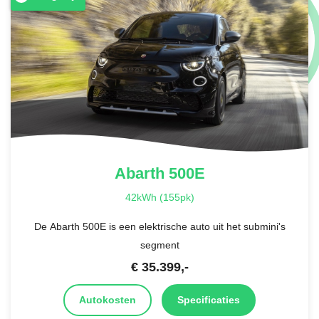
Abarth
500E
42kWh (155pk)
De Abarth 500E is een elektrische auto uit het submini's
segment
€
35.399
,-
Autokosten
Specificaties