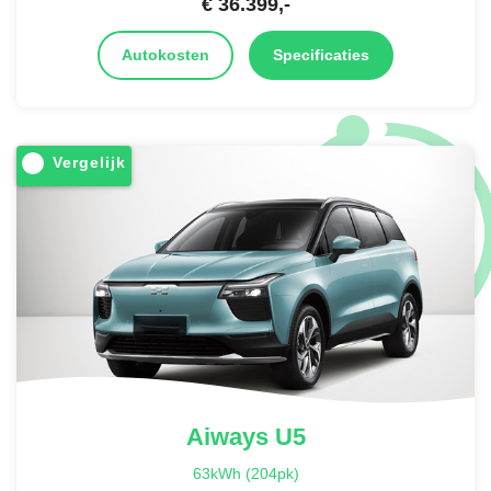
€
36.399
,-
Autokosten
Specificaties
Vergelijk
Aiways
U5
63kWh (204pk)