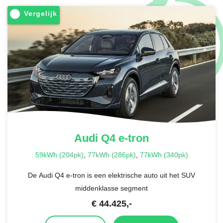
Vergelijk
Audi
Q4 e-tron
59kWh (204pk)
,
77kWh (286pk)
,
77kWh (340pk)
De Audi Q4 e-tron is een elektrische auto uit het SUV
middenklasse segment
€
44.425
,-