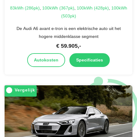
83kWh (286pk)
,
100kWh (367pk)
,
100kWh (428pk)
,
100kWh
(503pk)
De Audi A6 avant e-tron is een elektrische auto uit het
hogere middenklasse segment
€
59.905
,-
Autokosten
Specificaties
Vergelijk