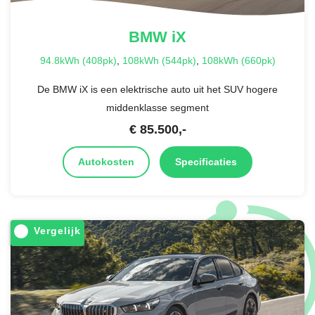
BMW
iX
94.8kWh (408pk)
,
108kWh (544pk)
,
108kWh (660pk)
De BMW iX is een elektrische auto uit het SUV hogere
middenklasse segment
€
85.500
,-
Autokosten
Specificaties
Vergelijk