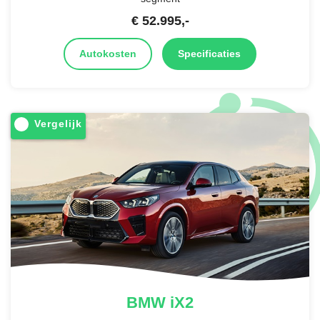
€
52.995
,-
Autokosten
Specificaties
Vergelijk
BMW
iX2