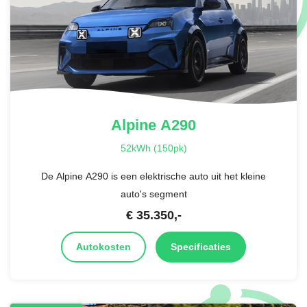
Alpine
A290
52kWh (150pk)
De Alpine A290 is een elektrische auto uit het kleine
auto's segment
€
35.350
,-
Autokosten
Specificaties