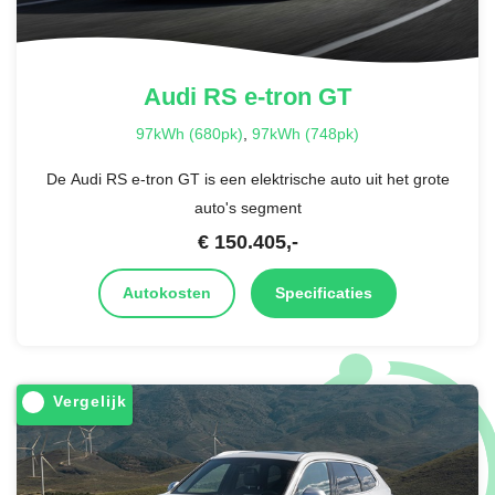
Audi
RS e-tron GT
97kWh (680pk)
,
97kWh (748pk)
De Audi RS e-tron GT is een elektrische auto uit het grote
auto's segment
€
150.405
,-
Autokosten
Specificaties
Vergelijk