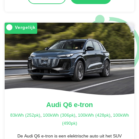
Vergelijk
Audi
Q6 e-tron
83kWh (252pk)
,
100kWh (306pk)
,
100kWh (428pk)
,
100kWh
(490pk)
De Audi Q6 e-tron is een elektrische auto uit het SUV