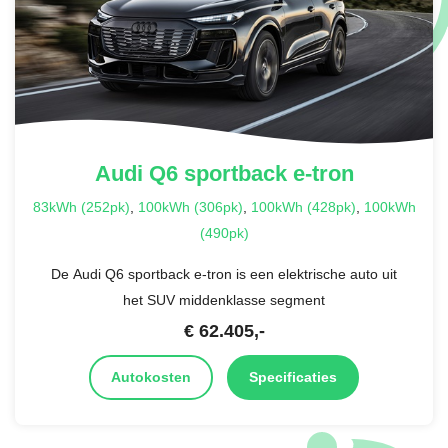
Audi
Q6 sportback e-tron
83kWh (252pk)
,
100kWh (306pk)
,
100kWh (428pk)
,
100kWh
(490pk)
De Audi Q6 sportback e-tron is een elektrische auto uit
het SUV middenklasse segment
€
62.405
,-
Autokosten
Specificaties