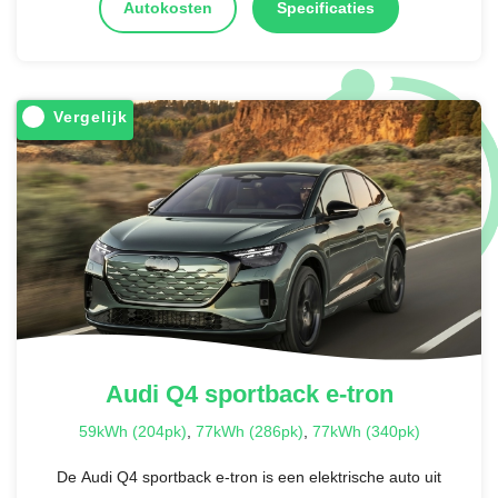
Autokosten
Specificaties
Vergelijk
Audi
Q4 sportback e-tron
59kWh (204pk)
,
77kWh (286pk)
,
77kWh (340pk)
De Audi Q4 sportback e-tron is een elektrische auto uit