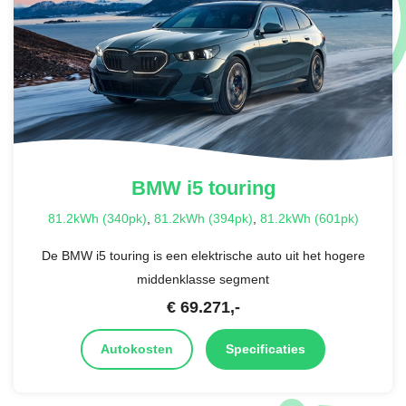
BMW
i5 touring
81.2kWh (340pk)
,
81.2kWh (394pk)
,
81.2kWh (601pk)
De BMW i5 touring is een elektrische auto uit het hogere
middenklasse segment
€
69.271
,-
Autokosten
Specificaties