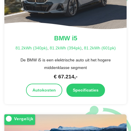
BMW
i5
81.2kWh (340pk)
,
81.2kWh (394pk)
,
81.2kWh (601pk)
De BMW i5 is een elektrische auto uit het hogere
middenklasse segment
€
67.214
,-
Autokosten
Specificaties
Vergelijk