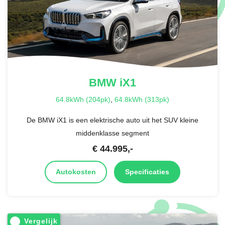
BMW
iX1
64.8kWh (204pk)
,
64.8kWh (313pk)
De BMW iX1 is een elektrische auto uit het SUV kleine
middenklasse segment
€
44.995
,-
Autokosten
Specificaties
Vergelijk