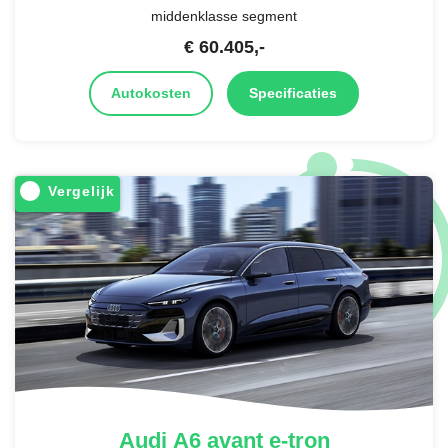
middenklasse segment
€
60.405
,-
Autokosten
Specificaties
Vergelijk
Audi
A6 avant e-tron