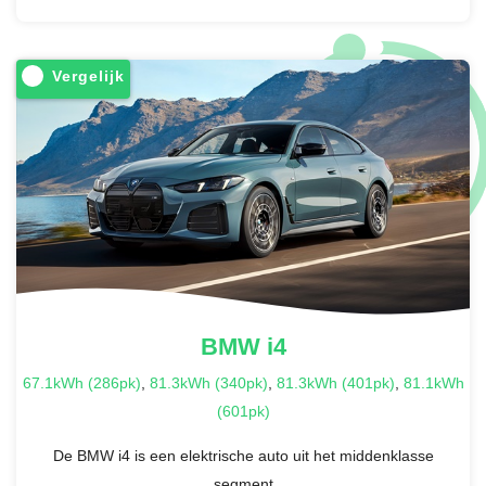
Vergelijk
BMW
i4
67.1kWh (286pk)
,
81.3kWh (340pk)
,
81.3kWh (401pk)
,
81.1kWh
(601pk)
De BMW i4 is een elektrische auto uit het middenklasse
segment