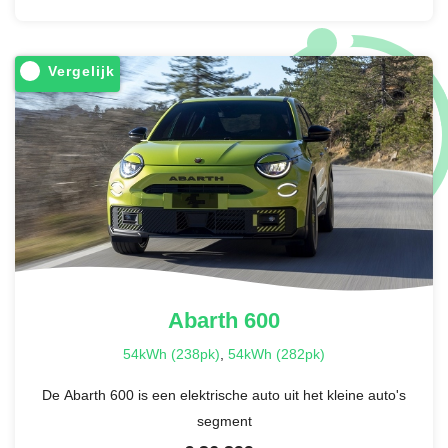
Vergelijk
Abarth
600
54kWh (238pk)
,
54kWh (282pk)
De Abarth 600 is een elektrische auto uit het kleine auto's
segment