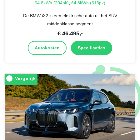
64.8kWh (204pk)
,
64.8kWh (313pk)
De BMW iX2 is een elektrische auto uit het SUV
middenklasse segment
€
46.495
,-
Autokosten
Specificaties
Vergelijk