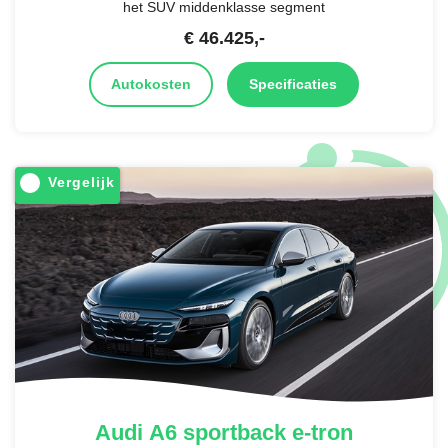
het SUV middenklasse segment
€
46.425
,-
Autokosten
Specificaties
Vergelijk
Audi
A6 sportback e-tron