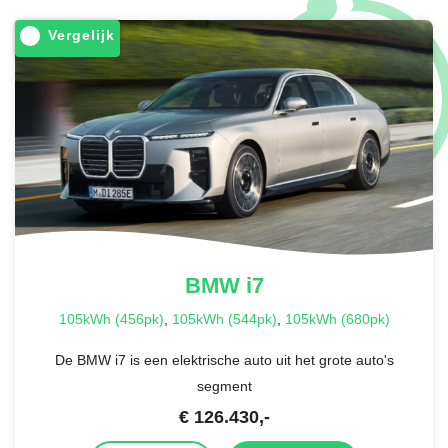
Vergelijk
BMW
i7
105kWh (456pk)
,
105kWh (544pk)
,
105kWh (680pk)
De BMW i7 is een elektrische auto uit het grote auto's
segment
€
126.430
,-