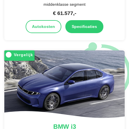
middenklasse segment
€
61.577
,-
Autokosten
Specificaties
Vergelijk
BMW
i3