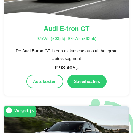
Audi
E-tron GT
97kWh (503pk)
,
97kWh (592pk)
De Audi E-tron GT is een elektrische auto uit het grote
auto's segment
€
98.405
,-
Autokosten
Specificaties
Vergelijk