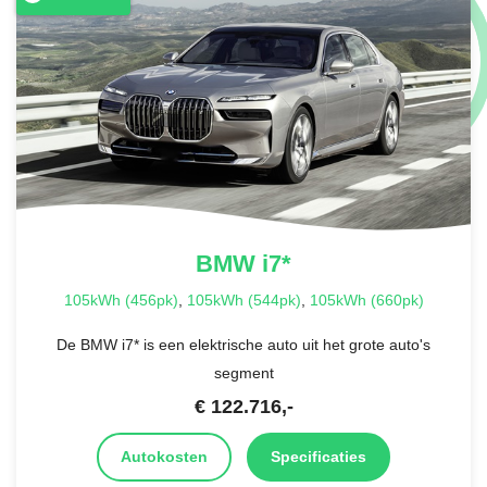
BMW
i7*
105kWh (456pk)
,
105kWh (544pk)
,
105kWh (660pk)
De BMW i7* is een elektrische auto uit het grote auto's
segment
€
122.716
,-
Autokosten
Specificaties