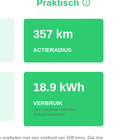
Praktisch
357 km
ACTIERADIUS
18.9 kWh
VERBRUIK
o.b.v. praktische actieradius
(inclusief laadverlies)
Wh
snelladen
met een snelheid van 508 km/u.
Dat doe