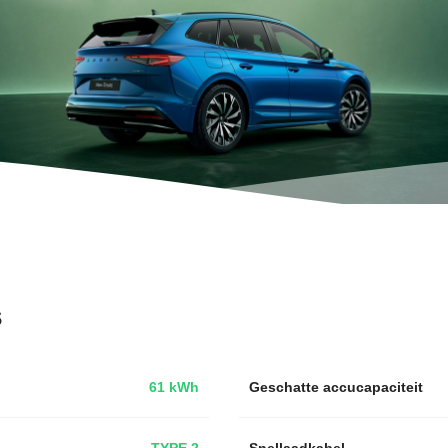
s
61 kWh
Geschatte accucapaciteit
TYPE 2
Snellaadkabel