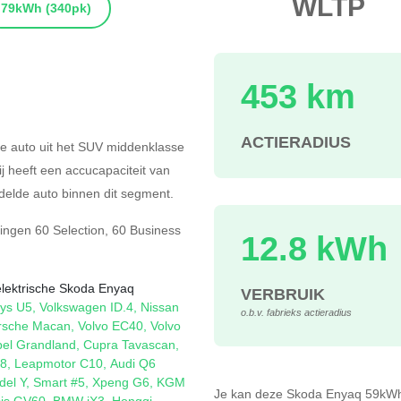
WLTP
79kWh
(340pk)
453 km
s
ACTIERADIUS
he auto uit het SUV middenklasse
ij heeft een accucapaciteit van
elde auto binnen dit segment.
ringen
60 Selection
,
60 Business
12.8 kWh
elektrische Skoda Enyaq
VERBRUIK
ys U5
,
Volkswagen ID.4
,
Nissan
o.b.v. fabrieks actieradius
rsche Macan
,
Volvo EC40
,
Volvo
el Grandland
,
Cupra Tavascan
,
08
,
Leapmotor C10
,
Audi Q6
del Y
,
Smart #5
,
Xpeng G6
,
KGM
Je kan deze Skoda Enyaq 59k
is GV60
,
BMW iX3
,
Hongqi