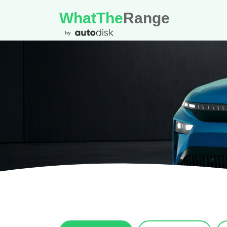
WhatThe
Range
by