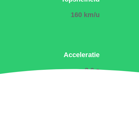
160 km/u
Acceleratie
8.6 s