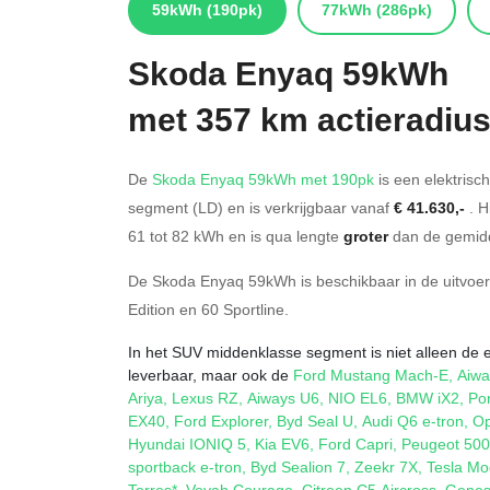
59kWh
(190pk)
77kWh
(286pk)
Skoda
Enyaq 59kWh
met 357 km actieradiu
De
Skoda Enyaq 59kWh met 190pk
is een elektrisc
segment (LD) en is verkrijgbaar vanaf
€ 41.630,-
. H
61
tot 82
kWh en is qua lengte
groter
dan de gemidd
De Skoda Enyaq 59kWh is beschikbaar in de
uitvoe
Edition
en
60 Sportline
.
In het SUV middenklasse segment is niet alleen de 
leverbaar, maar ook de
Ford Mustang Mach-E
,
Aiwa
Ariya
,
Lexus RZ
,
Aiways U6
,
NIO EL6
,
BMW iX2
,
Po
EX40
,
Ford Explorer
,
Byd Seal U
,
Audi Q6 e-tron
,
Op
Hyundai IONIQ 5
,
Kia EV6
,
Ford Capri
,
Peugeot 50
sportback e-tron
,
Byd Sealion 7
,
Zeekr 7X
,
Tesla Mo
Torres*
,
Voyah Courage
,
Citroen C5 Aircross
,
Genes