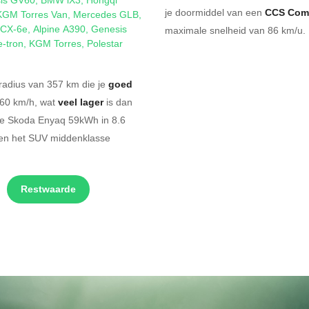
je doormiddel van een
CCS Com
KGM Torres Van
,
Mercedes GLB
,
 CX-6e
,
Alpine A390
,
Genesis
maximale snelheid van 86 km/u. 
e-tron
,
KGM Torres
,
Polestar
radius van 357 km die je
goed
160 km/h, wat
veel lager
is dan
che Skoda Enyaq 59kWh in 8.6
nen het SUV middenklasse
Restwaarde