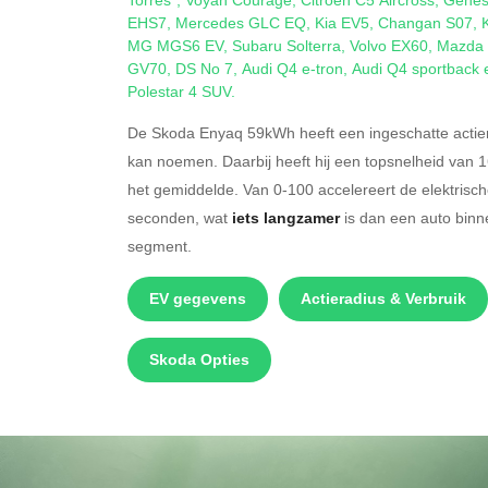
EHS7
,
Mercedes GLC EQ
,
Kia EV5
,
Changan S07
,
MG MGS6 EV
,
Subaru Solterra
,
Volvo EX60
,
Mazda
GV70
,
DS No 7
,
Audi Q4 e-tron
,
Audi Q4 sportback 
Polestar 4 SUV
.
De Skoda Enyaq 59kWh heeft een ingeschatte actie
kan noemen. Daarbij heeft hij een topsnelheid van 
het gemiddelde. Van 0-100 accelereert de elektris
seconden, wat
iets langzamer
is dan een auto bin
segment.
EV gegevens
Actieradius & Verbruik
Skoda Opties